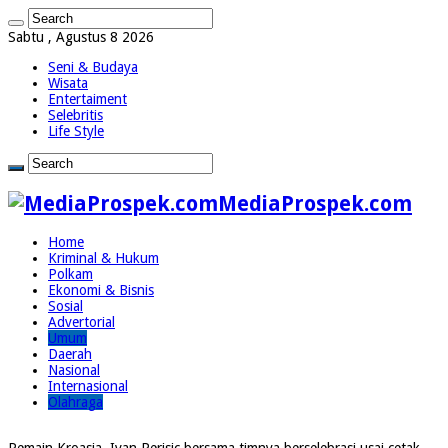
Sabtu , Agustus 8 2026
Seni & Budaya
Wisata
Entertaiment
Selebritis
Life Style
MediaProspek.com
Home
Kriminal & Hukum
Polkam
Ekonomi & Bisnis
Sosial
Advertorial
Umum
Daerah
Nasional
Internasional
Olahraga
Pemain Kroasia, Ivan Perisic bersama timnya berselebrasi usai cetak