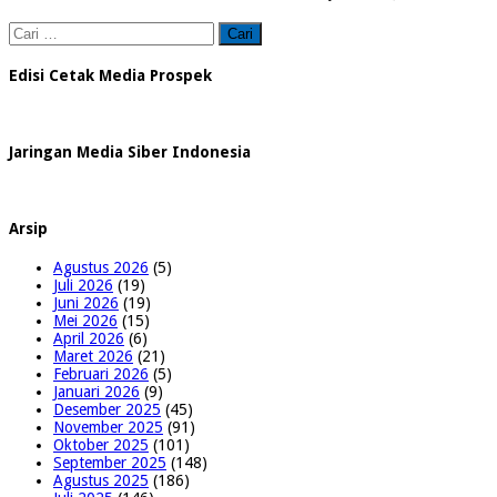
Cari
untuk:
Edisi Cetak Media Prospek
Jaringan Media Siber Indonesia
Arsip
Agustus 2026
(5)
Juli 2026
(19)
Juni 2026
(19)
Mei 2026
(15)
April 2026
(6)
Maret 2026
(21)
Februari 2026
(5)
Januari 2026
(9)
Desember 2025
(45)
November 2025
(91)
Oktober 2025
(101)
September 2025
(148)
Agustus 2025
(186)