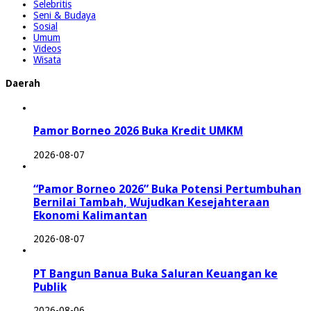
Selebritis
Seni & Budaya
Sosial
Umum
Videos
Wisata
Daerah
Pamor Borneo 2026 Buka Kredit UMKM
2026-08-07
“Pamor Borneo 2026” Buka Potensi Pertumbuhan
Bernilai Tambah, Wujudkan Kesejahteraan
Ekonomi Kalimantan
2026-08-07
PT Bangun Banua Buka Saluran Keuangan ke
Publik
2026-08-06