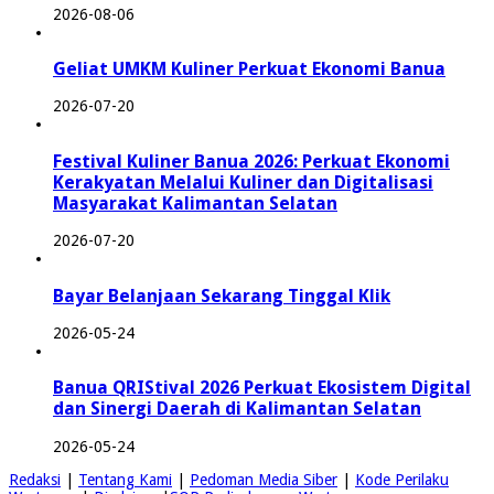
2026-08-06
Geliat UMKM Kuliner Perkuat Ekonomi Banua
2026-07-20
Festival Kuliner Banua 2026: Perkuat Ekonomi
Kerakyatan Melalui Kuliner dan Digitalisasi
Masyarakat Kalimantan Selatan
2026-07-20
Bayar Belanjaan Sekarang Tinggal Klik
2026-05-24
Banua QRIStival 2026 Perkuat Ekosistem Digital
dan Sinergi Daerah di Kalimantan Selatan
2026-05-24
Redaksi
|
Tentang Kami
|
Pedoman Media Siber
|
Kode Perilaku