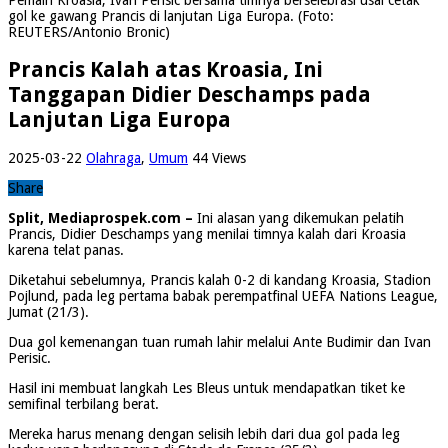
gol ke gawang Prancis di lanjutan Liga Europa. (Foto:
REUTERS/Antonio Bronic)
Prancis Kalah atas Kroasia, Ini
Tanggapan Didier Deschamps pada
Lanjutan Liga Europa
2025-03-22
Olahraga
,
Umum
44 Views
Share
Split, Mediaprospek.com –
Ini alasan yang dikemukan pelatih
Prancis, Didier Deschamps yang menilai timnya kalah dari Kroasia
karena telat panas.
Diketahui sebelumnya, Prancis kalah 0-2 di kandang Kroasia, Stadion
Pojlund, pada leg pertama babak perempatfinal UEFA Nations League,
Jumat (21/3).
Dua gol kemenangan tuan rumah lahir melalui Ante Budimir dan Ivan
Perisic.
Hasil ini membuat langkah Les Bleus untuk mendapatkan tiket ke
semifinal terbilang berat.
Mereka harus menang dengan selisih lebih dari dua gol pada leg