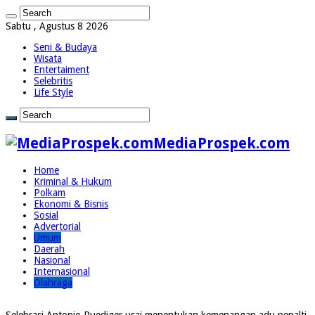
Sabtu , Agustus 8 2026
Seni & Budaya
Wisata
Entertaiment
Selebritis
Life Style
MediaProspek.com
Home
Kriminal & Hukum
Polkam
Ekonomi & Bisnis
Sosial
Advertorial
Umum
Daerah
Nasional
Internasional
Olahraga
Selebrasi Antonio Ruediger usai menentukan kemenangan adu penalti