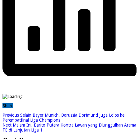
Share
Previous
Selain Bayer Munich, Borussia Dortmund Juga Lolos ke
Perempatfinal Liga Champions
Next
Malam Ini, Barito Putera Kontra Lawan yang Diunggulkan Arema
FC di Lanjutan Liga 1