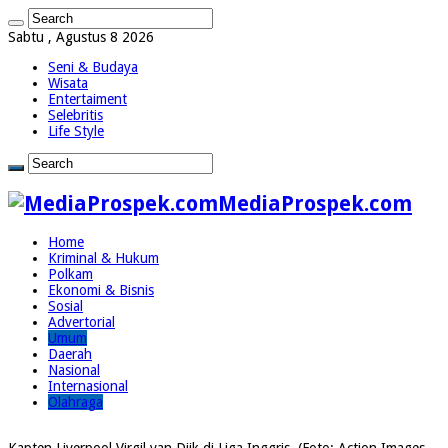
Sabtu , Agustus 8 2026
Seni & Budaya
Wisata
Entertaiment
Selebritis
Life Style
MediaProspek.com
Home
Kriminal & Hukum
Polkam
Ekonomi & Bisnis
Sosial
Advertorial
Umum
Daerah
Nasional
Internasional
Olahraga
Kapten Liverpool Virgil van Dijk di Liga Inggris. (Foto: Action Images