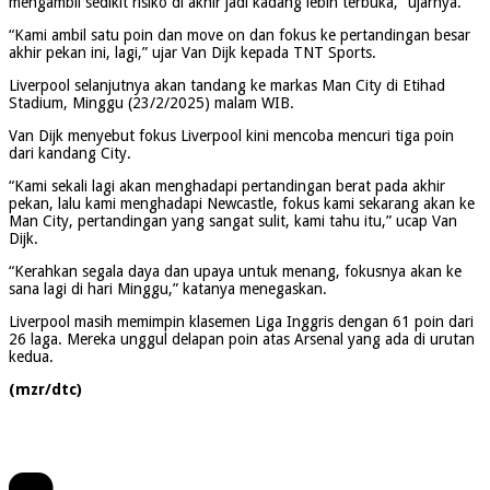
mengambil sedikit risiko di akhir jadi kadang lebih terbuka,” ujarnya.
“Kami ambil satu poin dan move on dan fokus ke pertandingan besar
akhir pekan ini, lagi,” ujar Van Dijk kepada TNT Sports.
Liverpool selanjutnya akan tandang ke markas Man City di Etihad
Stadium, Minggu (23/2/2025) malam WIB.
Van Dijk menyebut fokus Liverpool kini mencoba mencuri tiga poin
dari kandang City.
“Kami sekali lagi akan menghadapi pertandingan berat pada akhir
pekan, lalu kami menghadapi Newcastle, fokus kami sekarang akan ke
Man City, pertandingan yang sangat sulit, kami tahu itu,” ucap Van
Dijk.
“Kerahkan segala daya dan upaya untuk menang, fokusnya akan ke
sana lagi di hari Minggu,” katanya menegaskan.
Liverpool masih memimpin klasemen Liga Inggris dengan 61 poin dari
26 laga. Mereka unggul delapan poin atas Arsenal yang ada di urutan
kedua.
(mzr/dtc)