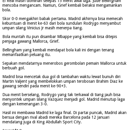
El Real masih dominan selepas 15 menit awal laga. Jude Bellingham
mencoba mengancam. Namun, Grief kembali beraksi mengamankan
bola.
Skor 0-0 mengakhiri babak pertama. Madrid akhirnya bisa memecah
kebuntuan di menit ke-63 dari bola sundulan Rodrygo menyambut
umpan silang Vinicius Jr masih menerpa tiang.
Bola muntah itu pun disambar Mbappe yang kembali bisa ditepis
penjaga gawang Mallorca, Grief.
Bellingham yang kembali mendapat bola kali ini dengan tenang
memanfaatkan peluang itu.
Sepakan mendatarnya menerobos gerombolan pemain Mallorca untuk
berbuah gol.
Madrid bisa mencetak dua gol di tambahan waktu lewat bunuh diri
Martin Valjent yang membelokkan umpan terobosan Brahim Diaz ke
gawang sendiri pada menit ke-90+3.
Dua menit berselang, Rodrygo yang tak terkawal di tiang jauh bisa
menyontek umpan silang Vazquez menjadi gol. Madrid menutup laga
dengan kemenangan 3-0.
Hasil ini membawa Madrid ke laga final. Di partai puncak, Madrid akan
bersua dengan rival abadi mereka Barcelona pada 12 Januari
mendatang juga di King Abdullah Sport City.