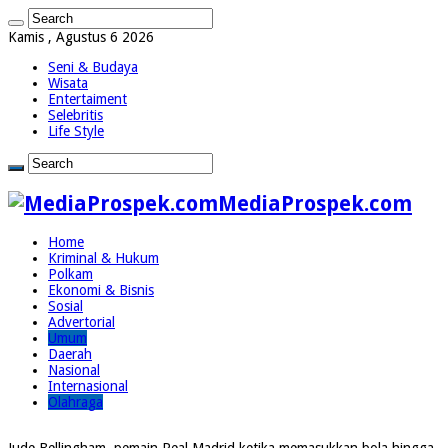
Kamis , Agustus 6 2026
Seni & Budaya
Wisata
Entertaiment
Selebritis
Life Style
MediaProspek.com
Home
Kriminal & Hukum
Polkam
Ekonomi & Bisnis
Sosial
Advertorial
Umum
Daerah
Nasional
Internasional
Olahraga
Jude Bellingham, pemain Real Madrid ketika memasukkan bola hingga