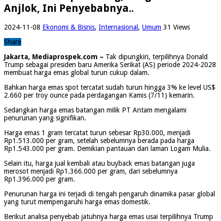
Anjlok, Ini Penyebabnya..
2024-11-08
Ekonomi & Bisnis
,
Internasional
,
Umum
31 Views
Share
Jakarta, Mediaprospek.com –
Tak dipungkiri, terpilihnya Donald
Trump sebagai presiden baru Amerika Serikat (AS) periode 2024-2028
membuat harga emas global turun cukup dalam.
Bahkan harga emas spot tercatat sudah turun hingga 3% ke level US$
2.660 per troy ounce pada perdagangan Kamis (7/11) kemarin.
Sedangkan harga emas batangan milik PT Antam mengalami
penurunan yang signifikan.
Harga emas 1 gram tercatat turun sebesar Rp30.000, menjadi
Rp1.513.000 per gram, setelah sebelumnya berada pada harga
Rp1.543.000 per gram. Demikian pantauan dari laman Logam Mulia.
Selain itu, harga jual kembali atau buyback emas batangan juga
merosot menjadi Rp1.366.000 per gram, dari sebelumnya
Rp1.396.000 per gram.
Penurunan harga ini terjadi di tengah pengaruh dinamika pasar global
yang turut mempengaruhi harga emas domestik.
Berikut analisa penyebab jatuhnya harga emas usai terpilihnya Trump