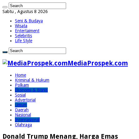
Sabtu , Agustus 8 2026
Seni & Budaya
Wisata
Entertaiment
Selebritis
Life Style
MediaProspek.com
Home
Kriminal & Hukum
Polkam
Ekonomi & Bisnis
Sosial
Advertorial
Umum
Daerah
Nasional
Internasional
Olahraga
Donald Trump Menang, Harga Emas