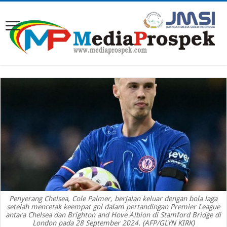
Penyerang Chelsea, Cole Palmer, berjalan keluar dengan bola laga
setelah mencetak keempat gol dalam pertandingan Premier League
antara Chelsea dan Brighton and Hove Albion di Stamford Bridge di
London pada 28 September 2024. (AFP/GLYN KIRK)