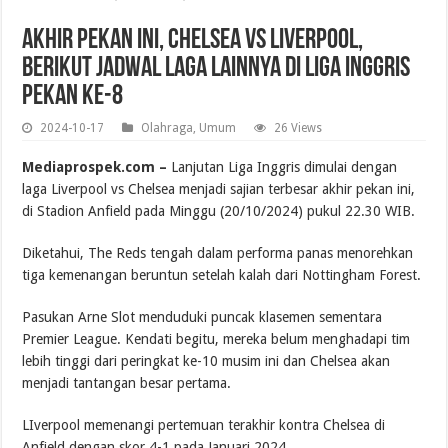
Akhir Pekan Ini, Chelsea Vs Liverpool,
Berikut Jadwal Laga Lainnya di Liga Inggris
Pekan ke-8
2024-10-17
Olahraga
,
Umum
26 Views
Mediaprospek.com –
Lanjutan Liga Inggris dimulai dengan
laga Liverpool vs Chelsea menjadi sajian terbesar akhir pekan ini,
di Stadion Anfield pada Minggu (20/10/2024) pukul 22.30 WIB.
Diketahui, The Reds tengah dalam performa panas menorehkan
tiga kemenangan beruntun setelah kalah dari Nottingham Forest.
Pasukan Arne Slot menduduki puncak klasemen sementara
Premier League. Kendati begitu, mereka belum menghadapi tim
lebih tinggi dari peringkat ke-10 musim ini dan Chelsea akan
menjadi tantangan besar pertama.
LIverpool memenangi pertemuan terakhir kontra Chelsea di
Anfield dengan skor 4-1 pada Januari 2024.