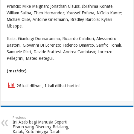
Prancis: Mike Maignan; Jonathan Clauss, Ibrahima Konate,
William Saliba, Theo Hernandez; Youssef Fofana, N’Golo Kante;
Michael Olise, Antoine Griezmann, Bradley Barcola; Kylian
Mbappe.
Italia: Gianluigi Donnarumma; Riccardo Calafiori, Alessandro
Bastoni, Giovanni Di Lorenzo; Federico Dimarco, Sanfro Tonali,
Samuele Ricci, Davide Frattesi, Andrea Cambiaso; Lorenzo
Pellegrini, Mateo Retegui.
(mzr/dtc)
26 kali dilihat
, 1 kali dilihat hari ini
Previous
Ini Azab bagi Manusia Seperti
Firaun yang Diserang Belalang,
Katak, Kutu hingga Darah