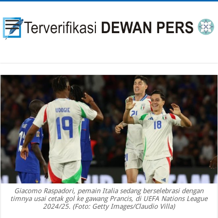
Giacomo Raspadori, pemain Italia sedang berselebrasi dengan
timnya usai cetak gol ke gawang Prancis, di UEFA Nations League
2024/25. (Foto: Getty Images/Claudio Villa)