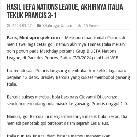
Hasil UEFA Nations League, Akhirnya Italia
Tekuk Prancis 3-1
2024-09-07
Olahraga
,
Umum
15 Views
Paris,
Mediaprospek.com –
Meskipun tuan rumah Prancis di
menit awal laga cetak gol, namun akhirnya Timnas Italia meraih
poin penuh pada Matchday pertama Grup B UEFA Nations
League, di Parc des Princes, Sabtu (7/9/2024) dini hari WIB.
Itu terjadi saat Prancis langsung membuka skor ketika laga baru
berjalan 12 detik. Bradley Barcola yang sukses membobol gawang
Italia.
Barcola sukses merebut bola backpass Giovanni Di Lorenzo
sebelum menendang bola masuk ke gawang. Prancis unggul 1-0.
Namun, gol Barcola ini mengantarkannya masuk buku rekor. Dia
menjadi pencetak gol tercepat dalam sejarah Les Bleus.
Italia pun tak tinggal diam hingga mampu menyamakan