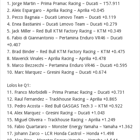
1. Jorge Martin – Prima Pramac Racing – Ducati – 1’57.911
2. Aleix Espargaro – Aprilia Racing – Aprilia +0.045
3. Pecco Bagnaia – Ducati Lenovo Team – Ducati +0.119
4. Enea Bastianini – Ducati Lenovo Team – Ducati +0.279
5. Jack Miller – Red Bull KTM Factory Racing – KTM +0.349
6. Fabio di Giannantonio – Pertamina Enduro VR46 – Ducati
+0.407
7. Brad Binder – Red Bull KTM Factory Racing – KTM +0.475
8. Maverick Vinales – Aprilia Racing – Aprilia +0.478
9. Marco Bezzecchi – Pertamina Enduro VR46 – Ducati +0.595
10. Marc Marquez – Gresini Racing – Ducati +0.674
Lolos ke Q1:
11. Franco Morbidelli – Prima Pramac Racing – Ducati +0.731
12. Raul Fernandez – Trackhouse Racing – Aprilia +0.865
13. Pedro Acosta – Red Bull GASGAS Tech 3 – KTM +0.922
14. Alex Marquez – Gresini Racing – Ducati +1.043
15. Miguel Oliveira – Trackhouse Racing – Aprilia +1.249
16. Fabio Quartararo – Monster Energy Yamaha – Yamaha +1.362
17. Johann Zarco – LCR Honda Castrol – Honda +1.498