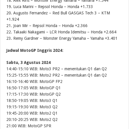
18. Alex Rins – Monster Energy Yamaha – Yamaha +1.544
19. Luca Marini – Repsol Honda – Honda +1.733
20. Augusto Fernandez – Red Bull GASGAS Tech 3 – KTM
+1.924
21. Joan Mir – Repsol Honda – Honda +2.366
22. Takaaki Nakagami – LCR Honda Idemitsu – Honda +2.664
23. Remy Gardner – Monster Energy Yamaha – Yamaha +3.401
Jadwal MotoGP Inggris 2024:
Sabtu, 3 Agustus 2024
14:40-15:10 WIB: Moto3 PR2 – menentukan Q1 dan Q2
15:25-15:55 WIB: Moto2 PR2 – menentukan Q1 dan Q2
16:10-16:40 WIB: MotoGP FP2
16:50-17:05 WIB: MotoGP Q1
17:15-17:30 WIB: MotoGP Q2
18:50-19:05 WIB: Moto3 Q1
19:15-19:30 WIB: Moto3 Q2
19:45-20:00 WIB: Moto2 Q1
20:10-20:25 WIB: Moto2 Q2
21:00 WIB: MotoGP SPR