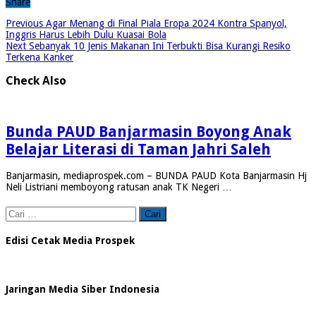
Share
Previous
Agar Menang di Final Piala Eropa 2024 Kontra Spanyol,
Inggris Harus Lebih Dulu Kuasai Bola
Next
Sebanyak 10 Jenis Makanan Ini Terbukti Bisa Kurangi Resiko
Terkena Kanker
Check Also
Bunda PAUD Banjarmasin Boyong Anak
Belajar Literasi di Taman Jahri Saleh
Banjarmasin, mediaprospek.com – BUNDA PAUD Kota Banjarmasin Hj
Neli Listriani memboyong ratusan anak TK Negeri …
Cari
untuk:
Edisi Cetak Media Prospek
Jaringan Media Siber Indonesia