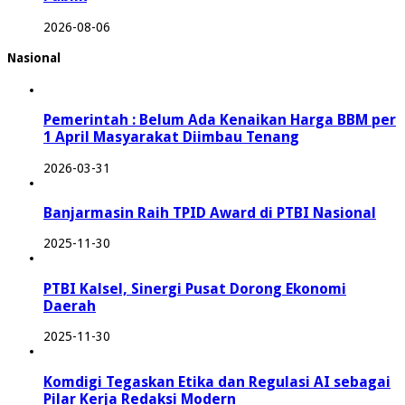
2026-08-06
Nasional
Pemerintah : Belum Ada Kenaikan Harga BBM per
1 April Masyarakat Diimbau Tenang
2026-03-31
Banjarmasin Raih TPID Award di PTBI Nasional
2025-11-30
PTBI Kalsel, Sinergi Pusat Dorong Ekonomi
Daerah
2025-11-30
Komdigi Tegaskan Etika dan Regulasi AI sebagai
Pilar Kerja Redaksi Modern