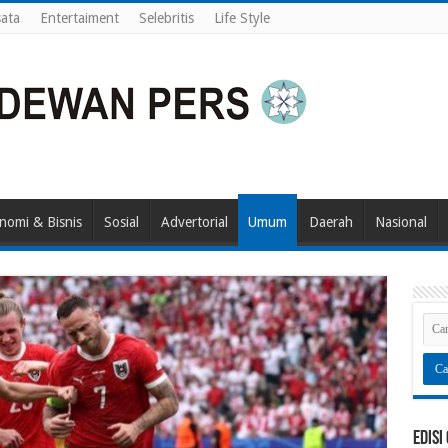
ata
Entertaiment
Selebritis
Life Style
nomi & Bisnis
Sosial
Advertorial
Umum
Daerah
Nasional
Edisi