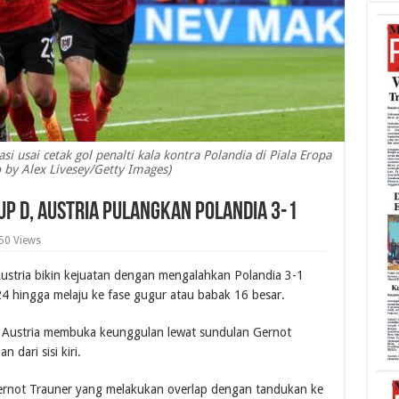
i usai cetak gol penalti kala kontra Polandia di Piala Eropa
 by Alex Livesey/Getty Images)
rup D, Austria Pulangkan Polandia 3-1
50 Views
 Austria bikin kejuatan dengan mengalahkan Polandia 3-1
4 hingga melaju ke fase gugur atau babak 16 besar.
), Austria membuka keunggulan lewat sundulan Gernot
 dari sisi kiri.
ernot Trauner yang melakukan overlap dengan tandukan ke