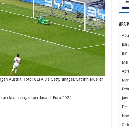
Arsip
Agu
Juli
Jun
Mei
Apr
gan Austria. Foto: UEFA via Getty Images/Cathrin Mueller
Mar
Feb
meraih kemenangan perdana di Euro 2024.
Jan
Des
Nov
Okt