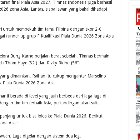
taran final Piala Asia 2027, Timnas Indonesia juga berhasil
 2026 zona Asia. Lantas, siapa lawan yang bakal dihadapi
ri untuk membekuk tim tamu Filipina dengan skor 2-0
ai runner-up grup F Kualifikasi Piala Dunia 2026 Zona Asia
Gelora Bung Karno berjalan berat sebelah. Timnas bermain
h Thom Haye (32′) dan Rizky Ridho (56′).
 yang dimainkan. Raihan itu cukup mengantar Marselino
si Piala Dunia 2026 Zona Asia.
nanti berada di level yang jauh berbeda dari laga-laga di
engan tim-tim terbaik Asia, pertandingan akan sulit.
anjang untuk bisa lolos ke Piala Dunia 2026. Berikut
zona Asia:
bawah. Laga digelar dengan sistem dua leg.