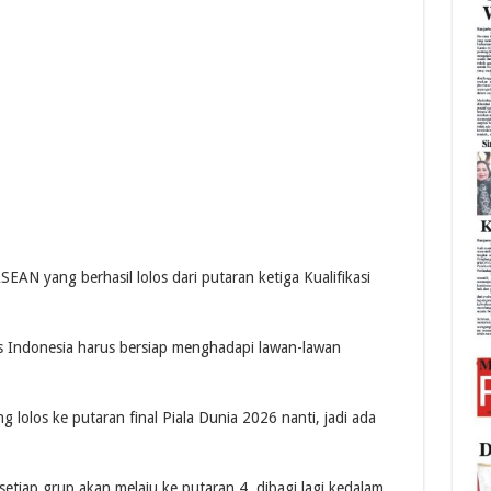
EAN yang berhasil lolos dari putaran ketiga Kualifikasi
as Indonesia harus bersiap menghadapi lawan-lawan
 lolos ke putaran final Piala Dunia 2026 nanti, jadi ada
setiap grup akan melaju ke putaran 4, dibagi lagi kedalam