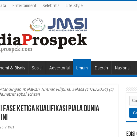
ata
Entertaiment
Selebritis
Life Style
nomi & Bisnis
Sosial
Advertorial
Umum
Daerah
Nasional
andingan melawan Timnas Filipina, Selasa (11/6/2024) (c)
la.net/M Iqbal Ichsan
 Fase Ketiga Kualifikasi Piala Dunia
ini
25 Views
Edisi