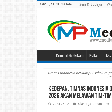
Seni & Budaya
Wis
SABTU , AGUSTUS 8 2026
Kriminal & Hukum
Polkam
Eko
Timnas Indonesia berkumpul sebelum pert
Bo
Kedepan, Timnas Indonesia di
2026 akan Melawan Tim-tim 
2024-06-12
Olahraga
,
Umum