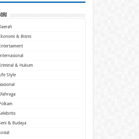
gori
Daerah
Ekonomi & Bisnis
Entertaiment
Internasional
Kriminal & Hukum
Life Style
Nasional
Olahraga
Polkam
Selebritis
Seni & Budaya
Sosial