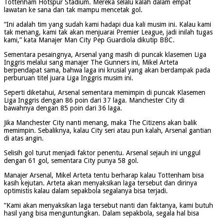
Tottenham Hotspur Stadium. Mereka selalu kalah dalam empat
lawatan ke sana dan tak mampu mencetak gol.
“Ini adalah tim yang sudah kami hadapi dua kali musim ini. Kalau kami
tak menang, kami tak akan menjuarai Premier League, jadi inilah tugas
kami,” kata Manajer Man City Pep Guardiola dikutip BBC.
Sementara pesaingnya, Arsenal yang masih di puncak klasemen Liga
Inggris melalui sang manajer The Gunners ini, Mikel Arteta
berpendapat sama, bahwa laga ini krusial yang akan berdampak pada
perburuan titel juara Liga Inggris musim ini.
Seperti diketahui, Arsenal sementara memimpin di puncak Klasemen
Liga Inggris dengan 86 poin dari 37 laga. Manchester City di
bawahnya dengan 85 poin dari 36 laga.
Jika Manchester City nanti menang, maka The Citizens akan balik
memimpin. Sebaliknya, kalau City seri atau pun kalah, Arsenal gantian
di atas angin.
Selisih gol turut menjadi faktor penentu. Arsenal sejauh ini unggul
dengan 61 gol, sementara City punya 58 gol.
Manajer Arsenal, Mikel Arteta tentu berharap kalau Tottenham bisa
kasih kejutan. Arteta akan menyaksikan laga tersebut dan dirinya
optimistis kalau dalam sepakbola segalanya bisa terjadi.
“Kami akan menyaksikan laga tersebut nanti dan faktanya, kami butuh
hasil yang bisa menguntungkan. Dalam sepakbola, segala hal bisa