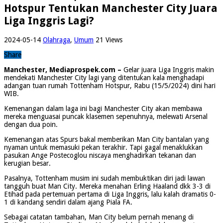
Hotspur Tentukan Manchester City Juara
Liga Inggris Lagi?
2024-05-14
Olahraga
,
Umum
21 Views
Share
Manchester, Mediaprospek.com –
Gelar juara Liga Inggris makin
mendekati Manchester City lagi yang ditentukan kala menghadapi
adangan tuan rumah Tottenham Hotspur, Rabu (15/5/2024) dini hari
WIB.
Kemenangan dalam laga ini bagi Manchester City akan membawa
mereka menguasai puncak klasemen sepenuhnya, melewati Arsenal
dengan dua poin.
Kemenangan atas Spurs bakal memberikan Man City bantalan yang
nyaman untuk memasuki pekan terakhir. Tapi gagal menaklukkan
pasukan Ange Postecoglou niscaya menghadirkan tekanan dan
kerugian besar.
Pasalnya, Tottenham musim ini sudah membuktikan diri jadi lawan
tangguh buat Man City. Mereka menahan Erling Haaland dkk 3-3 di
Etihad pada pertemuan pertama di Liga Inggris, lalu kalah dramatis 0-
1 di kandang sendiri dalam ajang Piala FA.
Sebagai catatan tambahan, Man City belum pernah menang di