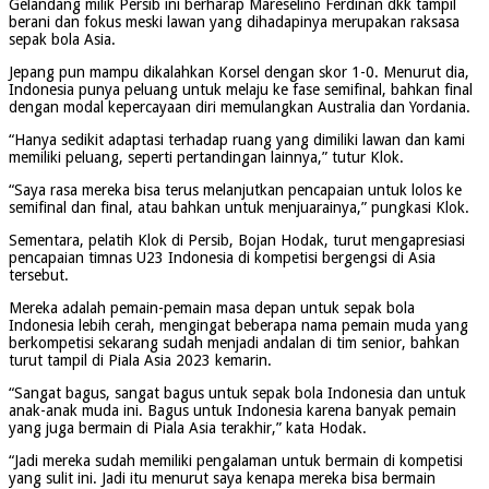
Gelandang milik Persib ini berharap Mareselino Ferdinan dkk tampil
berani dan fokus meski lawan yang dihadapinya merupakan raksasa
sepak bola Asia.
Jepang pun mampu dikalahkan Korsel dengan skor 1-0. Menurut dia,
Indonesia punya peluang untuk melaju ke fase semifinal, bahkan final
dengan modal kepercayaan diri memulangkan Australia dan Yordania.
“Hanya sedikit adaptasi terhadap ruang yang dimiliki lawan dan kami
memiliki peluang, seperti pertandingan lainnya,” tutur Klok.
“Saya rasa mereka bisa terus melanjutkan pencapaian untuk lolos ke
semifinal dan final, atau bahkan untuk menjuarainya,” pungkasi Klok.
Sementara, pelatih Klok di Persib, Bojan Hodak, turut mengapresiasi
pencapaian timnas U23 Indonesia di kompetisi bergengsi di Asia
tersebut.
Mereka adalah pemain-pemain masa depan untuk sepak bola
Indonesia lebih cerah, mengingat beberapa nama pemain muda yang
berkompetisi sekarang sudah menjadi andalan di tim senior, bahkan
turut tampil di Piala Asia 2023 kemarin.
“Sangat bagus, sangat bagus untuk sepak bola Indonesia dan untuk
anak-anak muda ini. Bagus untuk Indonesia karena banyak pemain
yang juga bermain di Piala Asia terakhir,” kata Hodak.
“Jadi mereka sudah memiliki pengalaman untuk bermain di kompetisi
yang sulit ini. Jadi itu menurut saya kenapa mereka bisa bermain