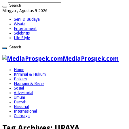
Minggu , Agustus 9 2026
Seni & Budaya
Wisata
Entertaiment
Selebritis
Life Style
MediaProspek.com
Home
Kriminal & Hukum
Polkam
Ekonomi & Bisnis
Sosial
Advertorial
Umum
Daerah
Nasional
Internasional
Olahraga
Tag Archives:
UPAYA