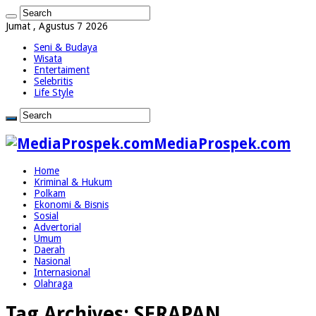
Jumat , Agustus 7 2026
Seni & Budaya
Wisata
Entertaiment
Selebritis
Life Style
MediaProspek.com
Home
Kriminal & Hukum
Polkam
Ekonomi & Bisnis
Sosial
Advertorial
Umum
Daerah
Nasional
Internasional
Olahraga
Tag Archives:
SERAPAN