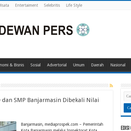
isata
Entertaiment
Selebritis
Life Style
nomi & Bisnis
Sosial
Advertorial
Umum
Daerah
Nasional
D dan SMP Banjarmasin Dibekali Nilai
Banjarmasin, mediaprospek.com – Pemerintah
Edisi
Kota Banjarmasin melalui Inspektorat Kota