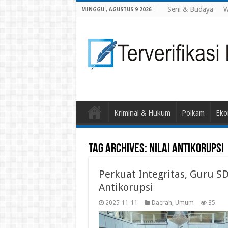
Seni & Budaya
W
MINGGU , AGUSTUS 9 2026
Kriminal & Hukum
Polkam
Eko
Tag Archives:
NILAI ANTIKORUPSI
Perkuat Integritas, Guru S
Antikorupsi
2025-11-11
Daerah
,
Umum
35