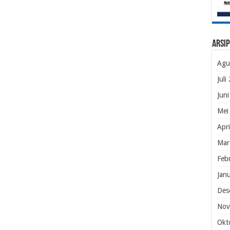
Arsip
Agu
Juli
Jun
Mei
Apr
Mar
Feb
Jan
Des
Nov
Okt