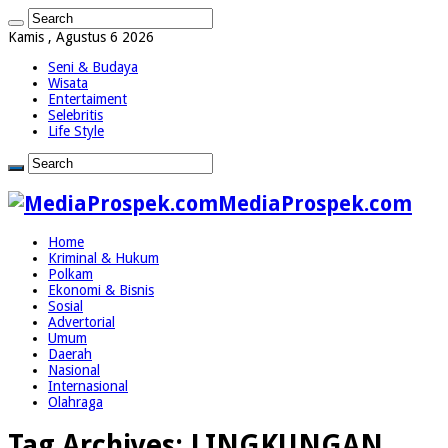
Kamis , Agustus 6 2026
Seni & Budaya
Wisata
Entertaiment
Selebritis
Life Style
MediaProspek.com
Home
Kriminal & Hukum
Polkam
Ekonomi & Bisnis
Sosial
Advertorial
Umum
Daerah
Nasional
Internasional
Olahraga
Tag Archives:
LINGKUNGAN