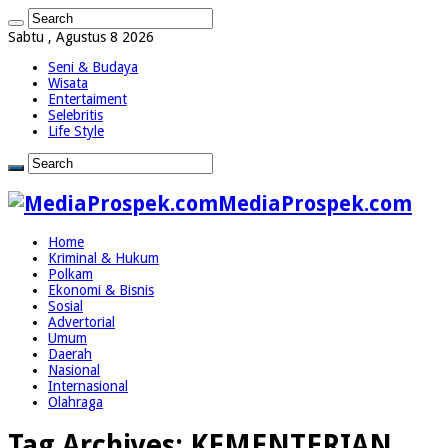
Sabtu , Agustus 8 2026
Seni & Budaya
Wisata
Entertaiment
Selebritis
Life Style
MediaProspek.com
Home
Kriminal & Hukum
Polkam
Ekonomi & Bisnis
Sosial
Advertorial
Umum
Daerah
Nasional
Internasional
Olahraga
Tag Archives:
KEMENTERIAN