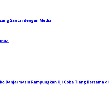
incang Santai dengan Media
anua
emko Banjarmasin Rampungkan Uji Coba Tiang Bersama di