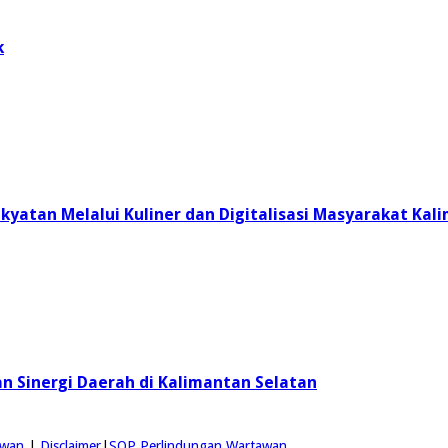
k
akyatan Melalui Kuliner dan Digitalisasi Masyarakat Kal
an Sinergi Daerah di Kalimantan Selatan
awan
|
Disclaimer
|
SOP Perlindungan Wartawan