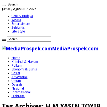
Jumat , Agustus 7 2026
Seni & Budaya
Wisata
Entertaiment
Selebritis
Life Style
MediaProspek.com
Home
Kriminal & Hukum
Polkam
Ekonomi & Bisnis
Sosial
Advertorial
Umum
Daerah
Nasional
Internasional
Olahraga
Tag Archives:
H M YASIN TOYIB