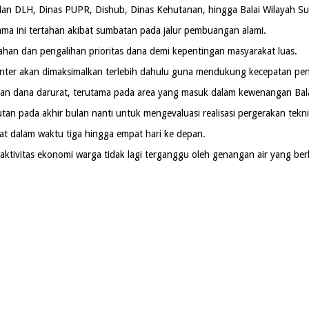
lan DLH, Dinas PUPR, Dishub, Dinas Kehutanan, hingga Balai Wilayah Su
ama ini tertahan akibat sumbatan pada jalur pembuangan alami.
an dan pengalihan prioritas dana demi kepentingan masyarakat luas.
enter akan dimaksimalkan terlebih dahulu guna mendukung kecepatan pe
lan dana darurat, terutama pada area yang masuk dalam kewenangan Bala
n pada akhir bulan nanti untuk mengevaluasi realisasi pergerakan tekni
pat dalam waktu tiga hingga empat hari ke depan.
aktivitas ekonomi warga tidak lagi terganggu oleh genangan air yang be