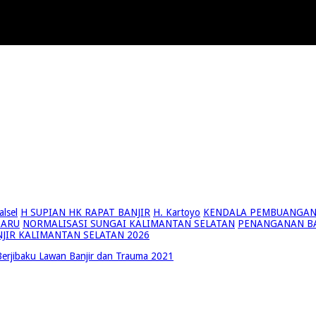
lsel
H SUPIAN HK RAPAT BANJIR
H. Kartoyo
KENDALA PEMBUANGAN 
BARU
NORMALISASI SUNGAI KALIMANTAN SELATAN
PENANGANAN BA
JIR KALIMANTAN SELATAN 2026
erjibaku Lawan Banjir dan Trauma 2021