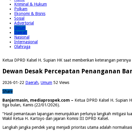
Kriminal & Hukum
Polkam
Ekonomi & Bisnis
Sosial
Advertorial
Umum
Daerah
Nasional
Internasional
Olahraga
Ketua DPRD Kalsel H. Supian HK saat memberikan keterangan persnya u
Dewan Desak Percepatan Penanganan Banji
2026-01-22
Daerah
,
Umum
52 Views
Share
Banjarmasin, mediaprospek.com –
Ketua DPRD Kalsel H. Supian HK
tiga bulan, Kamis (22/01/2026).
“Hasil pemantauan lapangan menunjukkan perlunya langkah mitigasi lua
Wakil Ketua H. Kartoyo dan jajaran Komisi III DPRD Kalsel.
Langkah jangka pendek yang menjadi prioritas utama adalah normalisas