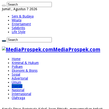
Jumat , Agustus 7 2026
Seni & Budaya
Wisata
Entertaiment
Selebritis
Life Style
MediaProspek.com
Home
Kriminal & Hukum
Polkam
Ekonomi & Bisnis
Sosial
Advertorial
Umum
Daerah
Nasional
Internasional
Olahraga
Kepala Dinas Pariwisata Kalsel, Iwan Fitriady, menyampaikan terkait