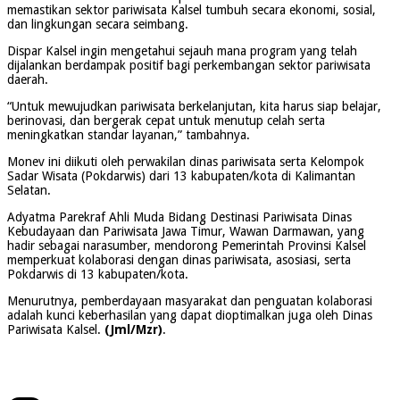
memastikan sektor pariwisata Kalsel tumbuh secara ekonomi, sosial,
dan lingkungan secara seimbang.
Dispar Kalsel ingin mengetahui sejauh mana program yang telah
dijalankan berdampak positif bagi perkembangan sektor pariwisata
daerah.
“Untuk mewujudkan pariwisata berkelanjutan, kita harus siap belajar,
berinovasi, dan bergerak cepat untuk menutup celah serta
meningkatkan standar layanan,” tambahnya.
Monev ini diikuti oleh perwakilan dinas pariwisata serta Kelompok
Sadar Wisata (Pokdarwis) dari 13 kabupaten/kota di Kalimantan
Selatan.
Adyatma Parekraf Ahli Muda Bidang Destinasi Pariwisata Dinas
Kebudayaan dan Pariwisata Jawa Timur, Wawan Darmawan, yang
hadir sebagai narasumber, mendorong Pemerintah Provinsi Kalsel
memperkuat kolaborasi dengan dinas pariwisata, asosiasi, serta
Pokdarwis di 13 kabupaten/kota.
Menurutnya, pemberdayaan masyarakat dan penguatan kolaborasi
adalah kunci keberhasilan yang dapat dioptimalkan juga oleh Dinas
Pariwisata Kalsel.
(Jml/Mzr)
.