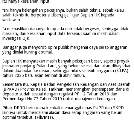
itu hanya kesalahan input.
“Ini hanya kelengahan pekerjanya, bukan salah teknis, sebab kalau
salah teknis itu berpotensi disengaja,” ujar Supian HK kepada
wartawan.
Ia memastikan dananya tetap ada dan tidak bergeser, sehingga tidak
masalah, dan kesalahan input data tersebut saat ini masih dalam
investigasi OJK.
Banggar juga menyoroti opini publik mengenai daya serap anggaran
yang dinilai kurang optimal.
Supian HK menyatakan masih banyak pekerjaan besar, seperti proyek
jembatan panjang Pulau Laut, yang belum selesai dan akan dibayarkan
dalam dua bulan ke depan, sehingga nilai sisa lebih anggaran (SiLPA)
tahun 2025 baru akan terlihat di akhir tahun.
Sementara itu, Kepala Badan Pengelolaan Keuangan dan Aset Daerah
(BPKAD) Provinsi Kalsel, Fatkhan, menerangkan penempatan dana di
deposito sudah sesuai dengan regulasi PP 12 Tahun 2019 dan
Permendagri No 77 Tahun 2010 untuk manajemen keuangan.
Pihak DPRD berencana kembali memanggil dinas PUPR dan SKPD
lainnya untuk mendalami alasan daya serap anggaran yang belum
optimal tersebut.
(Fik/Mzr)
.