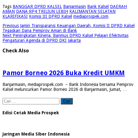
Tags
BANGGAR DPRD KALSEL
Banjarmasin
Bank Kalsel
DAERAH
AMAN
DANA RP4 TRILIUN LEBIH
KALIMANTAN SELATAN
KLARIFIKASI
Komisi III DPRD Kalsel
mediaprospek.com
Previous
Jamin Transparansi Keuangan Daerah, Komisi II DPRD Kalsel
Tegaskan Dana Pemprov Aman di Bank
Next
Peningkatan Kinerja, Banmus DPRD Kalsel Pelajari Efektivitas
Pengaturan Agenda di DPRD DKI Jakarta
Check Also
Pamor Borneo 2026 Buka Kredit UMKM
Banjarmasin, mediaprospek.com – Bank Indonesia bersama Pemprov
Kalsel meluncurkan Pamor Borneo 2026 di Banjarmasin, Jumat, …
Cari
untuk:
Edisi Cetak Media Prospek
Jaringan Media Siber Indonesia