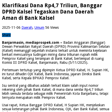
Klarifikasi Dana Rp4,7 Triliun, Banggar
DPRD Kalsel Tegaskan Dana Daerah
Aman di Bank Kalsel
2025-11-06
Daerah
,
Umum
56 Views
Share
Banjarmasin, mediaprospek.com –
Badan Anggaran (Banggar)
Dewan Perwakilan Rakyat Daerah (DPRD) Provinsi Kalimantan Selatan
(Kalsel) memanggil sejumlah instansi terkait untuk meminta kejelasan
berkait mencuatnya tudingan miring dana triliunan rupiah milik
Pemprov Kalsel yang tersimpan di Bank Kalsel, bertempat di ruang
Komisi III DPRD Kalsel, Banjarmasin, Rabu (5/11/2025).
Pertemuan tertutup yang dipimpin Ketua DPRD Kalsel, H. Supian HK,
ini turut dihadiri OJK Kalsel, Bank Indonesia, jajaran Direksi Bank
Kalsel, serta Kepala BPKAD Pemprov Kalsel.
Isu sentral yang dibahas adalah terkait klaim salah input nomor
rekening oleh pihak Bank Kalsel, di mana dana senilai Rp4,7 triliun
lebih semula terdata sebagai milik Pemerintah Kota Banjarbaru, tetapi
ternyata merupakan milik Pemprov Kalsel.
Usai rapat, Ketua Banggar DPRD Kalsel, H Supian HK, menjelaskan
sesuai keterangan pihak Bank Indonesia, OJK, dan Bank Kalsel, semua