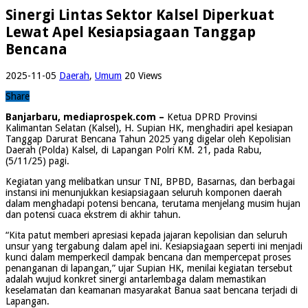
Sinergi Lintas Sektor Kalsel Diperkuat
Lewat Apel Kesiapsiagaan Tanggap
Bencana
2025-11-05
Daerah
,
Umum
20 Views
Share
Banjarbaru, mediaprospek.com –
Ketua DPRD Provinsi
Kalimantan Selatan (Kalsel), H. Supian HK, menghadiri apel kesiapan
Tanggap Darurat Bencana Tahun 2025 yang digelar oleh Kepolisian
Daerah (Polda) Kalsel, di Lapangan Polri KM. 21, pada Rabu,
(5/11/25) pagi.
Kegiatan yang melibatkan unsur TNI, BPBD, Basarnas, dan berbagai
instansi ini menunjukkan kesiapsiagaan seluruh komponen daerah
dalam menghadapi potensi bencana, terutama menjelang musim hujan
dan potensi cuaca ekstrem di akhir tahun.
“Kita patut memberi apresiasi kepada jajaran kepolisian dan seluruh
unsur yang tergabung dalam apel ini. Kesiapsiagaan seperti ini menjadi
kunci dalam memperkecil dampak bencana dan mempercepat proses
penanganan di lapangan,” ujar Supian HK, menilai kegiatan tersebut
adalah wujud konkret sinergi antarlembaga dalam memastikan
keselamatan dan keamanan masyarakat Banua saat bencana terjadi di
Lapangan.