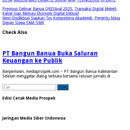
Previous
Gebyar Banua QRIStival 2025, Transaksi Digital Melejit,
Kalsel Siap Menuju Ekonomi Digital Inklusif
Next
Disdikbud Siapkan Tes Kompetensi Akademik, Penentu Masa
Depan Siswa SMA-SMK
Check Also
PT Bangun Banua Buka Saluran
Keuangan ke Publik
Banjarmasin, mediaprospek.com – PT Bangun Banua Kalimantan
Selatan menggelar dialog terbuka bersama ratusan jurnalis di …
Cari
untuk:
Edisi Cetak Media Prospek
Jaringan Media Siber Indonesia