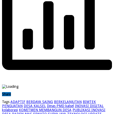
Share
Tags
ADAPTIF
BERDAYA SAING
BERKELANJUTAN
BIMTEK
PENGUATAN
DESA KALSEL
Dinas PMD kalsel
INOVASI DIGITAL
kolaborasi
KOMITMEN MEMBANGUN DESA
PUBLIKASI INOVASI
DESA
RADEN MAS ERNATO SURYA JAYA
TEKNOLOGI
UPDATE