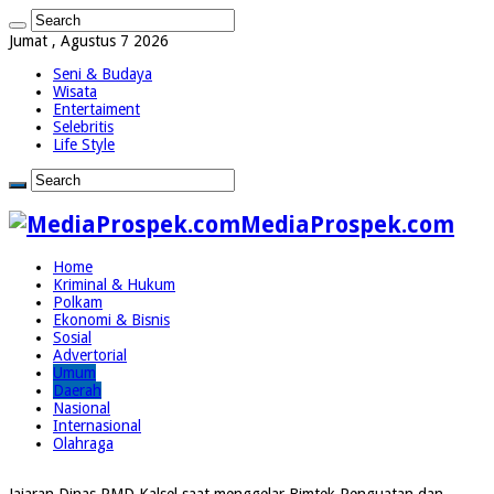
Jumat , Agustus 7 2026
Seni & Budaya
Wisata
Entertaiment
Selebritis
Life Style
MediaProspek.com
Home
Kriminal & Hukum
Polkam
Ekonomi & Bisnis
Sosial
Advertorial
Umum
Daerah
Nasional
Internasional
Olahraga
Jajaran Dinas PMD Kalsel saat menggelar Bimtek Penguatan dan