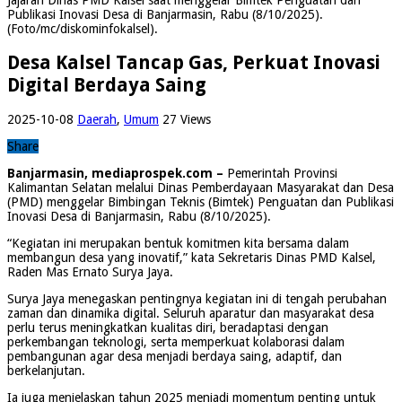
Publikasi Inovasi Desa di Banjarmasin, Rabu (8/10/2025).
(Foto/mc/diskominfokalsel).
Desa Kalsel Tancap Gas, Perkuat Inovasi
Digital Berdaya Saing
2025-10-08
Daerah
,
Umum
27 Views
Share
Banjarmasin, mediaprospek.com –
Pemerintah Provinsi
Kalimantan Selatan melalui Dinas Pemberdayaan Masyarakat dan Desa
(PMD) menggelar Bimbingan Teknis (Bimtek) Penguatan dan Publikasi
Inovasi Desa di Banjarmasin, Rabu (8/10/2025).
“Kegiatan ini merupakan bentuk komitmen kita bersama dalam
membangun desa yang inovatif,” kata Sekretaris Dinas PMD Kalsel,
Raden Mas Ernato Surya Jaya.
Surya Jaya menegaskan pentingnya kegiatan ini di tengah perubahan
zaman dan dinamika digital. Seluruh aparatur dan masyarakat desa
perlu terus meningkatkan kualitas diri, beradaptasi dengan
perkembangan teknologi, serta memperkuat kolaborasi dalam
pembangunan agar desa menjadi berdaya saing, adaptif, dan
berkelanjutan.
Ia juga menjelaskan tahun 2025 menjadi momentum penting untuk