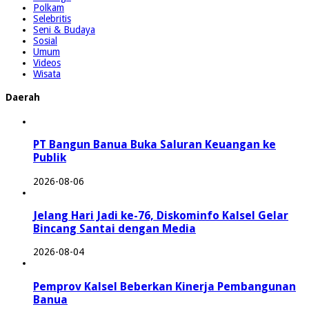
Polkam
Selebritis
Seni & Budaya
Sosial
Umum
Videos
Wisata
Daerah
PT Bangun Banua Buka Saluran Keuangan ke
Publik
2026-08-06
Jelang Hari Jadi ke-76, Diskominfo Kalsel Gelar
Bincang Santai dengan Media
2026-08-04
Pemprov Kalsel Beberkan Kinerja Pembangunan
Banua