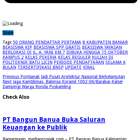
Share
Tags
50 ORANG PENDAFTAR PERTAMA
8 KABUPATEN BANJAR
BEASISWA KIP
BEASISWA SPP GRATIS
BEASISWA YAYASAN
BERLOKASI DI JL. A. YANI KM 7
DIBUKA HINGGA 15 OKTOBER
KAMPUS 2
KELAS PEKERJA
KELAS REGULER
KULIAH DI
POLITEKNIK BATU LICIN
PERIODE PENDAFTARAN
SELAMA 6
BULAN
TERSERTIFIKASI BNSP
UPDATE
VIRAL
Previous
Pontianak Jadi Pusat Arsitektur Nasional Berkelanjutan
Next
Jaga Kamtibmas, Babinsa Koramil 1002-06/Barabai-Kalsel
Dampingi Warga Ronda Poskamling
Check Also
PT Bangun Banua Buka Saluran
Keuangan ke Publik
Banjarmasin, mediaprospek.com – PT Bangun Banua Kalimantan