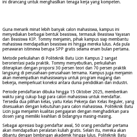
ini dirancang untuk menghasilkan tenaga kerja yang kompeten.
Guna menarik minat lebih banyak calon mahasiswa, kampus ini
menyediakan berbagai bentuk beasiswa, termasuk Beasiswa Yayasan
dan Beasiswa KIP. Tommy menjamin, pihak kampus siap membantu
mahasiswa mendapatkan beasiswa ini hingga mereka lulus. Ada pula
penawaran istimewa berupa SPP gratis selama enam bulan pertama.
Metode perkuliahan di Politeknik Batu Licin Kampus 2 sangat
berorientasi pada praktik. Tommy menyebutkan, perkuliahan
diterapkan dengan proporsi 30 persen teori dan 70 persen praktik
langsung di perusahaan-perusahaan ternama. Kampus juga menjamin
akan menempatkan mahasiswanya untuk program magang dan
bekerja, memperkuat koneksi antara dunia pendidikan dan industri.
Periode pendaftaran dibuka hingga 15 Oktober 2025, memberikan
waktu yang cukup bagi para calon mahasiswa untuk mendaftar.
Tersedia dua pilihan kelas, yaitu Kelas Pekerja dan Kelas Reguler, yang
disesuaikan dengan kebutuhan para calon mahasiswa. Politeknik Batu
Licin juga menjamin kualitas pengajaran dengan menghadirkan para
dosen yang memiliki keahlian di bidangnya masing-masing.
Sebagai apresiasi bagi pendaftar awal, 50 orang pendaftar pertama
akan mendapatkan peralatan kuliah gratis. Selain itu, mereka akan
dibantu dengan bimbingan akademik hingga lulus. Politeknik Batu