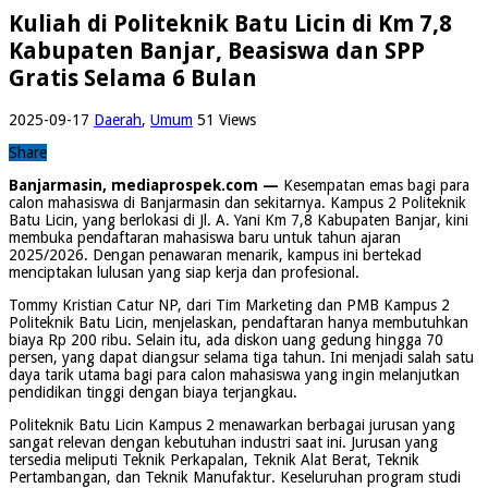
Kuliah di Politeknik Batu Licin di Km 7,8
Kabupaten Banjar, Beasiswa dan SPP
Gratis Selama 6 Bulan
2025-09-17
Daerah
,
Umum
51 Views
Share
Banjarmasin, mediaprospek.com —
Kesempatan emas bagi para
calon mahasiswa di Banjarmasin dan sekitarnya. Kampus 2 Politeknik
Batu Licin, yang berlokasi di Jl. A. Yani Km 7,8 Kabupaten Banjar, kini
membuka pendaftaran mahasiswa baru untuk tahun ajaran
2025/2026. Dengan penawaran menarik, kampus ini bertekad
menciptakan lulusan yang siap kerja dan profesional.
Tommy Kristian Catur NP, dari Tim Marketing dan PMB Kampus 2
Politeknik Batu Licin, menjelaskan, pendaftaran hanya membutuhkan
biaya Rp 200 ribu. Selain itu, ada diskon uang gedung hingga 70
persen, yang dapat diangsur selama tiga tahun. Ini menjadi salah satu
daya tarik utama bagi para calon mahasiswa yang ingin melanjutkan
pendidikan tinggi dengan biaya terjangkau.
Politeknik Batu Licin Kampus 2 menawarkan berbagai jurusan yang
sangat relevan dengan kebutuhan industri saat ini. Jurusan yang
tersedia meliputi Teknik Perkapalan, Teknik Alat Berat, Teknik
Pertambangan, dan Teknik Manufaktur. Keseluruhan program studi