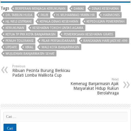
Tags
BERPERAN MENJAGA KERUKUNAN
DAMAI
DINAS KESEHATAN
DR. TABIUN HUDA
FKUB
H. MUHAMMAD YAMIN HR
HARMONIS
HJ. NELI LISTRIANI
KEPALA DINAS KESEHATAN
KEPEDULIAN PEMERINTAH
KERUKUNAN
KESEHATAN TOKOH LINTAS AGAMA
KETUA TP PKK KOTA BANJARMASIN
PEMERIKSAAN KESEHATAN GRATIS
PENUH TOLERANSI
PILAR PERSAUDARAAN
RANGKAIAN HARI JADI KE-499
UPDATE
VIRAL
WALI KOTA BANJARMASIN
WUJUDKAN BANJARMASIN SEHAT
Previous
Ribuan Pecinta Burung Berkicau
Padati Lomba Walikota Cup
Next
Kemenag Banjarmasin Ajak
Masyarakat Hidup Rukun
Berolahraga