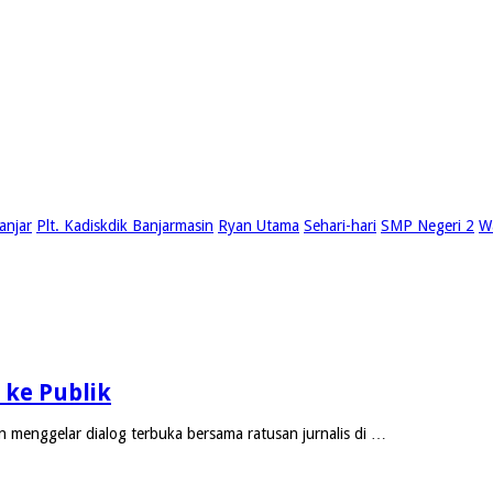
anjar
Plt. Kadiskdik Banjarmasin
Ryan Utama
Sehari-hari
SMP Negeri 2
W
ke Publik
menggelar dialog terbuka bersama ratusan jurnalis di …