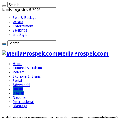
Kamis , Agustus 6 2026
Seni & Budaya
Wisata
Entertaiment
Selebritis
Life Style
MediaProspek.com
Home
Kriminal & Hukum
Polkam
Ekonomi & Bisnis
Sosial
Advertorial
Umum
Daerah
Nasional
Internasional
Olahraga
Wakil Wali Kota Banjarmasin, Hj. Ananda, (tengah), (Foto/mc/diskominf