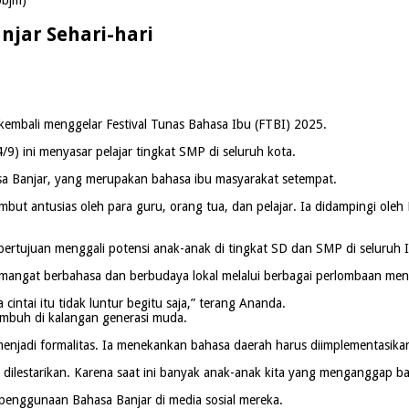
njar Sehari-hari
embali menggelar Festival Tunas Bahasa Ibu (FTBI) 2025.
9) ini menyasar pelajar tingkat SMP di seluruh kota.
sa Banjar, yang merupakan bahasa ibu masyarakat setempat.
mbut antusias oleh para guru, orang tua, dan pelajar. Ia didampingi oleh
bertujuan menggali potensi anak-anak di tingkat SD dan SMP di seluruh 
emangat berbahasa dan berbudaya lokal melalui berbagai perlombaan men
cintai itu tidak luntur begitu saja,” terang Ananda.
tumbuh di kalangan generasi muda.
jadi formalitas. Ia menekankan bahasa daerah harus diimplementasikan da
 dilestarikan. Karena saat ini banyak anak-anak kita yang menganggap ba
nggunaan Bahasa Banjar di media sosial mereka.