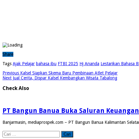
Share
Tags
Ajak Pelajar
bahasa ibu
FTBI 2025
Hj Ananda
Lestarikan Bahasa B
Previous
Kalsel Siapkan Skema Baru Pembinaan Atlet Pelajar
Next
Jual Cerita, Dispar Kalsel Kembangkan Wisata Tabalong
Check Also
PT Bangun Banua Buka Saluran Keuangan 
Banjarmasin, mediaprospek.com – PT Bangun Banua Kalimantan Selatan 
Cari
untuk: