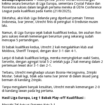
kelima secara beruntun di Liga Europa, sementara Crystal Palace dan
Fiorentina sukses dalam langkah pertama mereka di UEFA Conference
League pada kualifikasi pada Kamis (21/8/2025).
Diketahui, aksi klub Liga Belanda yang diperkuat pemain Timnas
Indonesia, Ivar Jenner, Utrecht finis di peringkat 4 Eredivisie musim
lalu.
Namun, di Liga Europa sejak babak kualifikasi kedua, tim asuhan Ron
Jans sukses meraih kemenangan beruntun yang sekarang sudah
mencapai 5 pertandingan.
Di babak kualifikasi kedua, Utrecht 2 kali mengalahkan klub asal
Moldova, Sheriff Tiraspol, dengan skor 3-1 dan 4-1.
Lanjut di babak kualifikasi ketiga, mereka menyingkirkan wakil Swiss,
Servette, dengan agregat total 5-2 setelah juga 2 kali menang dalam 2
pertemuan lewat skor 3-1 dan 2-1.
Terbaru, Utrecht menghadapi utusan Bosnia-Herzegovina, Zrinjski
Mostar. Sekali lagi, tidak ada nama Ivar Jenner di dalam skuad yang
bermain di kandang Zrinjski.
Tanpa mengalami banyak kesulitan, Utrecht meraih kemenangan 2-0
di kandang lawan pada leg pertama.
Hasil Liga Europa, Leg 1 Babak Play-off Kualifikasi :
Maccabi Tel Aviv vs Dynamo Kyiv 3-1