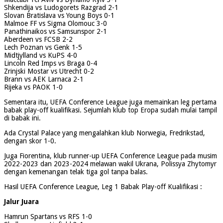
Shkendija vs Ludogorets Razgrad 2-1
Slovan Bratislava vs Young Boys 0-1
Malmoe FF vs Sigma Olomouc 3-0
Panathinaikos vs Samsunspor 2-1
Aberdeen vs FCSB 2-2
Lech Poznan vs Genk 1-5
Midtjylland vs KuPS 4-0
Lincoln Red Imps vs Braga 0-4
Zrinjski Mostar vs Utrecht 0-2
Brann vs AEK Larnaca 2-1
Rijeka vs PAOK 1-0
Sementara itu, UEFA Conference League juga memainkan leg pertama
babak play-off kualifikasi. Sejumlah klub top Eropa sudah mulai tampil
di babak ini.
Ada Crystal Palace yang mengalahkan klub Norwegia, Fredrikstad,
dengan skor 1-0.
Juga Fiorentina, klub runner-up UEFA Conference League pada musim
2022-2023 dan 2023-2024 melawan wakil Ukrana, Polissya Zhytomyr
dengan kemenangan telak tiga gol tanpa balas.
Hasil UEFA Conference League, Leg 1 Babak Play-off Kualifikasi :
Jalur Juara
Hamrun Spartans vs RFS 1-0