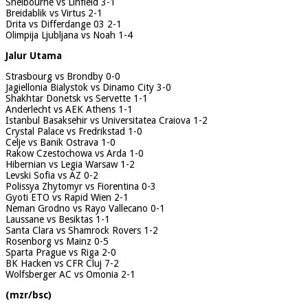
Shelbourne vs Linfield 3-1
Breidablik vs Virtus 2-1
Drita vs Differdange 03 2-1
Olimpija Ljubljana vs Noah 1-4
Jalur Utama
Strasbourg vs Brondby 0-0
Jagiellonia Bialystok vs Dinamo City 3-0
Shakhtar Donetsk vs Servette 1-1
Anderlecht vs AEK Athens 1-1
Istanbul Basaksehir vs Universitatea Craiova 1-2
Crystal Palace vs Fredrikstad 1-0
Celje vs Banik Ostrava 1-0
Rakow Czestochowa vs Arda 1-0
Hibernian vs Legia Warsaw 1-2
Levski Sofia vs AZ 0-2
Polissya Zhytomyr vs Fiorentina 0-3
Gyoti ETO vs Rapid Wien 2-1
Neman Grodno vs Rayo Vallecano 0-1
Laussane vs Besiktas 1-1
Santa Clara vs Shamrock Rovers 1-2
Rosenborg vs Mainz 0-5
Sparta Prague vs Riga 2-0
BK Hacken vs CFR Cluj 7-2
Wolfsberger AC vs Omonia 2-1
(mzr/bsc)