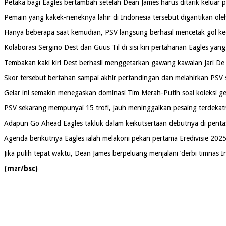
Petaka bagi Eagles bertambah setelah Dean James harus ditarik keluar p
Pemain yang kakek-neneknya lahir di Indonesia tersebut digantikan ol
Hanya beberapa saat kemudian, PSV langsung berhasil mencetak gol ke
Kolaborasi Sergino Dest dan Guus Til di sisi kiri pertahanan Eagles yan
Tembakan kaki kiri Dest berhasil menggetarkan gawang kawalan Jari D
Skor tersebut bertahan sampai akhir pertandingan dan melahirkan PSV s
Gelar ini semakin menegaskan dominasi Tim Merah-Putih soal koleksi ge
PSV sekarang mempunyai 15 trofi, jauh meninggalkan pesaing terdekatn
Adapun Go Ahead Eagles takluk dalam keikutsertaan debutnya di pent
Agenda berikutnya Eagles ialah melakoni pekan pertama Eredivisie 202
Jika pulih tepat waktu, Dean James berpeluang menjalani ‘derbi timnas
(mzr/bsc)