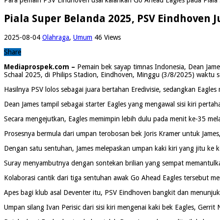
Piala Super Belanda 2025, PSV Eindhoven 
2025-08-04
Olahraga
,
Umum
46 Views
Share
Mediaprospek.com –
Pemain bek sayap timnas Indonesia, Dean James,
Schaal 2025, di Philips Stadion, Eindhoven, Minggu (3/8/2025) waktu 
Hasilnya PSV lolos sebagai juara bertahan Eredivisie, sedangkan Eagle
Dean James tampil sebagai starter Eagles yang mengawal sisi kiri perta
Secara mengejutkan, Eagles memimpin lebih dulu pada menit ke-35 mela
Prosesnya bermula dari umpan terobosan bek Joris Kramer untuk James,
Dengan satu sentuhan, James melepaskan umpan kaki kiri yang jitu ke ko
Suray menyambutnya dengan sontekan brilian yang sempat memantulkan 
Kolaborasi cantik dari tiga sentuhan awak Go Ahead Eagles tersebut 
Apes bagi klub asal Deventer itu, PSV Eindhoven bangkit dan menunjukk
Umpan silang Ivan Perisic dari sisi kiri mengenai kaki bek Eagles, Ger