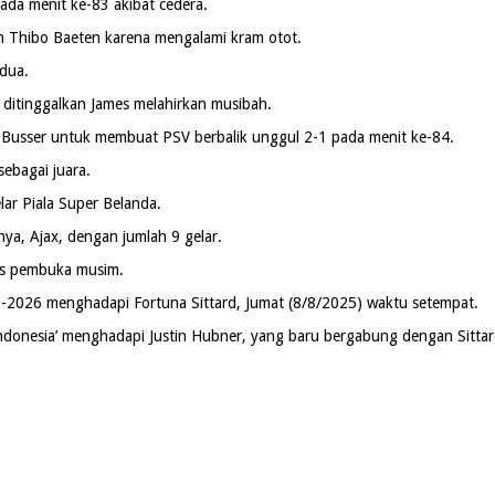
ada menit ke-83 akibat cedera.
eh Thibo Baeten karena mengalami kram otot.
dua.
g ditinggalkan James melahirkan musibah.
e Busser untuk membuat PSV berbalik unggul 2-1 pada menit ke-84.
ebagai juara.
lar Piala Super Belanda.
ya, Ajax, dengan jumlah 9 gelar.
as pembuka musim.
5-2026 menghadapi Fortuna Sittard, Jumat (8/8/2025) waktu setempat.
 Indonesia’ menghadapi Justin Hubner, yang baru bergabung dengan Sittar