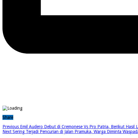
Share
Previous
Emil Audero Debut di Cremonese Vs Pro Patria, Berikut Hasil Le
Next
Sering Terjadi Pencurian di Jalan Pramuka, Warga Diminta Waspad