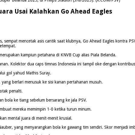
Juara Usai Kalahkan Go Ahead Eagles
 sempat mencetak asis cantik saat klubnya, Go Ahead Eagles kontra PSV 
setempat.
s merupakan kampiun petahana di KNVB Cup alias Piala Belanda.
hanan. Kolektor dua caps timnas Indonesia ini tampil oke dengan kontribu
lui gol yahud Mathis Suray.
 yang berlari menusuk ke sisi kanan pertahanan musuh.
tak penalti.
bola ke tiang sebelum bersarang ke jala PSV.
membuat mereka memimpin 1-0 ketika turun minum.
an mental juara di menit-menit krusial.
rit Nauber, yang menyarangkan bola ke gawang tim sendiri. Skor menjadi i