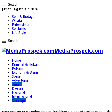
Jumat , Agustus 7 2026
Seni & Budaya
Wisata
Entertaiment
Selebritis
Life Style
MediaProspek.com
Home
Kriminal & Hukum
Polkam
Ekonomi & Bisnis
Sosial
Advertorial
Umum
Daerah
Nasional
Internasional
Olahraga
Para pemain PSV Eindhoven usai kalahkan Go Ahead Eagles pada Piala 