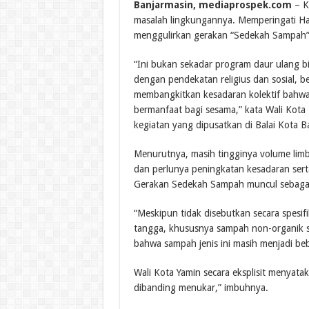
Banjarmasin, mediaprospek.com
– K
masalah lingkungannya. Memperingati Ha
menggulirkan gerakan “Sedekah Sampah”
“Ini bukan sekadar program daur ulang b
dengan pendekatan religius dan sosial, 
membangkitkan kesadaran kolektif bahwa 
bermanfaat bagi sesama,” kata Wali Kot
kegiatan yang dipusatkan di Balai Kota B
Menurutnya, masih tingginya volume lim
dan perlunya peningkatan kesadaran sert
Gerakan Sedekah Sampah muncul sebagai
“Meskipun tidak disebutkan secara spesi
tangga, khususnya sampah non-organik sep
bahwa sampah jenis ini masih menjadi be
Wali Kota Yamin secara eksplisit menyata
dibanding menukar,” imbuhnya.