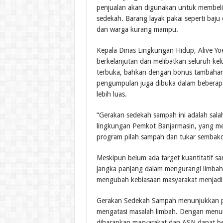
penjualan akan digunakan untuk membeli 
sedekah. Barang layak pakai seperti baj
dan warga kurang mampu.
Kepala Dinas Lingkungan Hidup, Alive Yoe
berkelanjutan dan melibatkan seluruh ke
terbuka, bahkan dengan bonus tambahan 
pengumpulan juga dibuka dalam beberapa 
lebih luas.
“Gerakan sedekah sampah ini adalah sala
lingkungan Pemkot Banjarmasin, yang me
program pilah sampah dan tukar sembako 
Meskipun belum ada target kuantitatif sa
jangka panjang dalam mengurangi limbah
mengubah kebiasaan masyarakat menjadi 
Gerakan Sedekah Sampah menunjukkan pe
mengatasi masalah limbah. Dengan menumb
diharapkan masyarakat dan ASN dapat berk