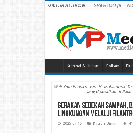
Seni & Budaya
Wis
KAMIS , AGUSTUS 6 2026
Kriminal & Hukum
Polkam
Eko
Wali Kota Banjarmasin, H. Muhammad Yami
yang dipusatkan di Balai
Gerakan Sedekah Sampah, 
Lingkungan Melalui Filant
2025-07-15
Daerah
,
Umum
41