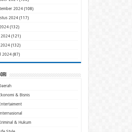
tember 2024
(108)
stus 2024
(117)
 2024
(132)
i 2024
(121)
 2024
(132)
il 2024
(87)
gori
Daerah
Ekonomi & Bisnis
Entertaiment
Internasional
Kriminal & Hukum
Life Style