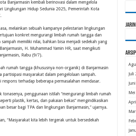
ota Banjarmasin kembali berinovasi dalam mengelola
ri Lingkungan Hidup Sedunia 2025, Pemerintah Kota
.
Jarin
iasa, melainkan sebuah kampanye pelestarian lingkungan
bertujuan konkret mengurangi limbah rumah tangga dan
sampah memiliki nilai, bahkan bisa menjadi sedekah yang
a Banjarmasin, H. Muhammad Yamin HR, saat mengikuti
Arsip
anjarmasin, Rabu (9/7).
Agu
bah rumah tangga (khususnya non-organik) di Banjarmasin
Juli
a partisipasi masyarakat dalam pengelolaan sampah.
 respons terhadap beberapa permasalahan mendasar.
Jun
Mei
fik tonasenya, penggunaan istilah “mengurangi limbah rumah
erti plastik, kertas, dan pakaian bekas” mengindikasikan
Apr
ban besar bagi TPA dan lingkungan Banjarmasin,” ujarnya.
Mar
kan, “Masyarakat kita lebih tergerak untuk bersedekah
Feb
Jan