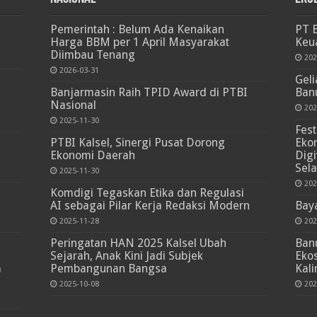
Pemerintah : Belum Ada Kenaikan
PT 
Harga BBM per 1 April Masyarakat
Keu
Diimbau Tenang
202
2026-03-31
Gel
Banjarmasin Raih TPID Award di PTBI
Ban
Nasional
202
2025-11-30
Fest
PTBI Kalsel, Sinergi Pusat Dorong
Ekon
Ekonomi Daerah
Digi
Sela
2025-11-30
202
Komdigi Tegaskan Etika dan Regulasi
AI sebagai Pilar Kerja Redaksi Modern
Baya
2025-11-28
202
Peringatan HAN 2025 Kalsel Ubah
Banu
Sejarah, Anak Kini Jadi Subjek
Ekos
a
Pembangunan Bangsa
Kali
2025-10-08
202