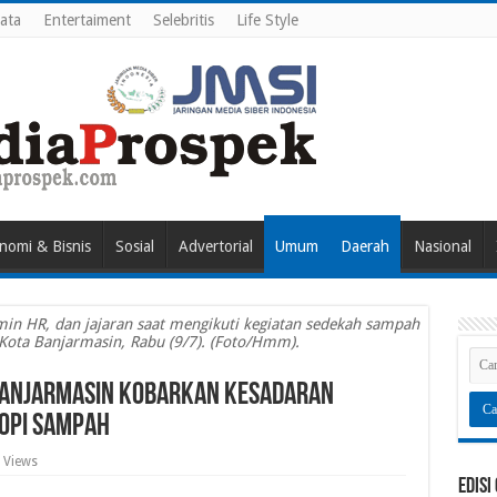
ata
Entertaiment
Selebritis
Life Style
nomi & Bisnis
Sosial
Advertorial
Umum
Daerah
Nasional
n HR, dan jajaran saat mengikuti kegiatan sedekah sampah
 Kota Banjarmasin, Rabu (9/7). (Foto/Hmm).
Banjarmasin Kobarkan Kesadaran
ropi Sampah
 Views
Edisi