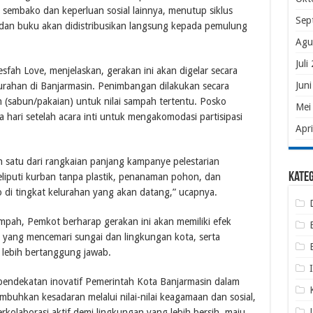
sembako dan keperluan sosial lainnya, menutup siklus
Sep
u dan buku akan didistribusikan langsung kepada pemulung
Agu
Juli
sfah Love, menjelaskan, gerakan ini akan digelar secara
Jun
lurahan di Banjarmasin. Penimbangan dilakukan secara
(sabun/pakaian) untuk nilai sampah tertentu. Posko
Mei
hari setelah acara inti untuk mengakomodasi partisipasi
Apr
h satu dari rangkaian panjang kampanye pelestarian
Kate
liputi kurban tanpa plastik, penanaman pohon, dan
di tingkat kelurahan yang akan datang,” ucapnya.
mpah, Pemkot berharap gerakan ini akan memiliki efek
 yang mencemari sungai dan lingkungan kota, serta
lebih bertanggung jawab.
ndekatan inovatif Pemerintah Kota Banjarmasin dalam
uhkan kesadaran melalui nilai-nilai keagamaan dan sosial,
olaborasi aktif demi lingkungan yang lebih bersih, maju,