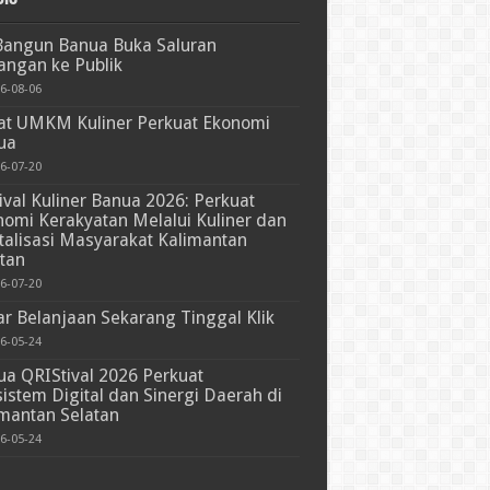
Bangun Banua Buka Saluran
angan ke Publik
6-08-06
iat UMKM Kuliner Perkuat Ekonomi
ua
6-07-20
ival Kuliner Banua 2026: Perkuat
omi Kerakyatan Melalui Kuliner dan
talisasi Masyarakat Kalimantan
tan
6-07-20
r Belanjaan Sekarang Tinggal Klik
6-05-24
a QRIStival 2026 Perkuat
istem Digital dan Sinergi Daerah di
mantan Selatan
6-05-24