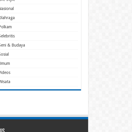
Nasional
Olahraga
Polkam
Selebritis
Seni & Budaya
Sosial
Umum
Videos
Wisata
bis