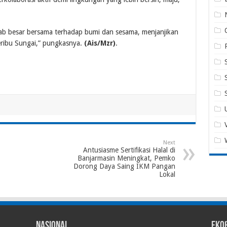
awab besar bersama terhadap bumi dan sesama, menjanjikan
eribu Sungai,” pungkasnya.
(Ais/Mzr)
.
Next
Antusiasme Sertifikasi Halal di
Banjarmasin Meningkat, Pemko
Dorong Daya Saing IKM Pangan
Lokal
Nasional
Eko