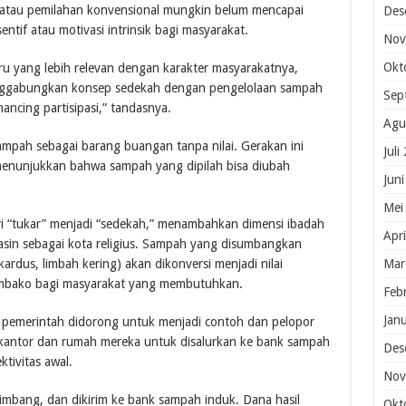
atau pemilahan konvensional mungkin belum mencapai
Des
entif atau motivasi intrinsik bagi masyarakat.
Nov
Okt
u yang lebih relevan dengan karakter masyarakatnya,
Menggabungkan konsep sedekah dengan pengelolaan sampah
Sep
ancing partisipasi,” tandasnya.
Agu
mpah sebagai barang buangan tanpa nilai. Gerakan ini
Juli
menunjukkan bahwa sampah yang dipilah bisa diubah
Jun
Mei
i “tukar” menjadi “sedekah,” menambahkan dimensi ibadah
Apr
asin sebagai kota religius. Sampah yang disumbangkan
Mar
 kardus, limbah kering) akan dikonversi menjadi nilai
mbako bagi masyarakat yang membutuhkan.
Feb
Jan
i pemerintah didorong untuk menjadi contoh dan pelopor
kantor dan rumah mereka untuk disalurkan ke bank sampah
Des
tivitas awal.
Nov
imbang, dan dikirim ke bank sampah induk. Dana hasil
Okt