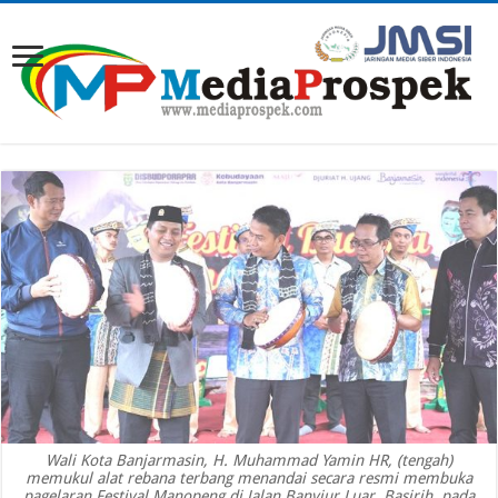
Wali Kota Banjarmasin, H. Muhammad Yamin HR, (tengah)
memukul alat rebana terbang menandai secara resmi membuka
pagelaran Festival Manopeng di Jalan Banyiur Luar, Basirih, pada