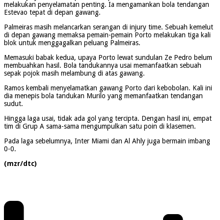
melakukan penyelamatan penting. Ia mengamankan bola tendangan
Estevao tepat di depan gawang.
Palmeiras masih melancarkan serangan di injury time. Sebuah kemelut
di depan gawang memaksa pemain-pemain Porto melakukan tiga kali
blok untuk menggagalkan peluang Palmeiras.
Memasuki babak kedua, upaya Porto lewat sundulan Ze Pedro belum
membuahkan hasil. Bola tandukannya usai memanfaatkan sebuah
sepak pojok masih melambung di atas gawang.
Ramos kembali menyelamatkan gawang Porto dari kebobolan. Kali ini
dia menepis bola tandukan Murilo yang memanfaatkan tendangan
sudut.
Hingga laga usai, tidak ada gol yang tercipta. Dengan hasil ini, empat
tim di Grup A sama-sama mengumpulkan satu poin di klasemen.
Pada laga sebelumnya, Inter Miami dan Al Ahly juga bermain imbang
0-0.
(mzr/dtc)