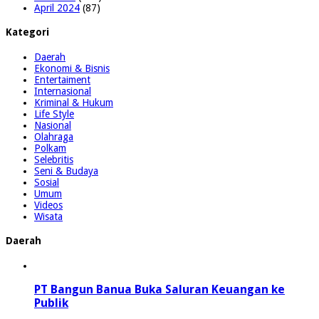
April 2024
(87)
Kategori
Daerah
Ekonomi & Bisnis
Entertaiment
Internasional
Kriminal & Hukum
Life Style
Nasional
Olahraga
Polkam
Selebritis
Seni & Budaya
Sosial
Umum
Videos
Wisata
Daerah
PT Bangun Banua Buka Saluran Keuangan ke
Publik