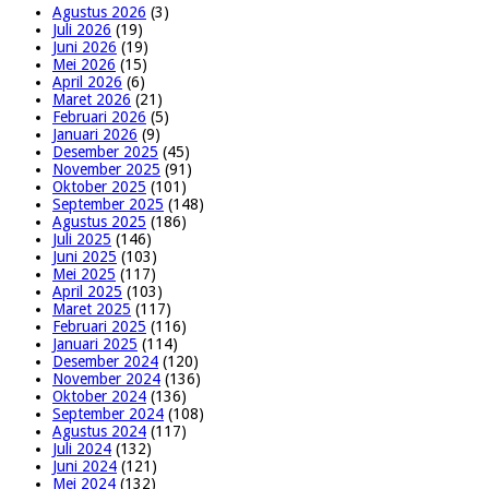
Agustus 2026
(3)
Juli 2026
(19)
Juni 2026
(19)
Mei 2026
(15)
April 2026
(6)
Maret 2026
(21)
Februari 2026
(5)
Januari 2026
(9)
Desember 2025
(45)
November 2025
(91)
Oktober 2025
(101)
September 2025
(148)
Agustus 2025
(186)
Juli 2025
(146)
Juni 2025
(103)
Mei 2025
(117)
April 2025
(103)
Maret 2025
(117)
Februari 2025
(116)
Januari 2025
(114)
Desember 2024
(120)
November 2024
(136)
Oktober 2024
(136)
September 2024
(108)
Agustus 2024
(117)
Juli 2024
(132)
Juni 2024
(121)
Mei 2024
(132)