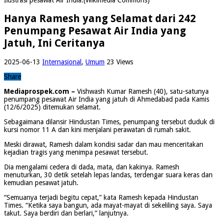
Hanya Ramesh yang Selamat dari 242
Penumpang Pesawat Air India yang
Jatuh, Ini Ceritanya
2025-06-13
Internasional
,
Umum
23 Views
Share
Mediaprospek.com –
Vishwash Kumar Ramesh (40), satu-satunya
penumpang pesawat Air India yang jatuh di Ahmedabad pada Kamis
(12/6/2025) ditemukan selamat.
Sebagaimana dilansir Hindustan Times, penumpang tersebut duduk di
kursi nomor 11 A dan kini menjalani perawatan di rumah sakit.
Meski dirawat, Ramesh dalam kondisi sadar dan mau menceritakan
kejadian tragis yang menimpa pesawat tersebut.
Dia mengalami cedera di dada, mata, dan kakinya. Ramesh
menuturkan, 30 detik setelah lepas landas, terdengar suara keras dan
kemudian pesawat jatuh.
“Semuanya terjadi begitu cepat,” kata Ramesh kepada Hindustan
Times. “Ketika saya bangun, ada mayat-mayat di sekeliling saya. Saya
takut. Saya berdiri dan berlari,” lanjutnya.