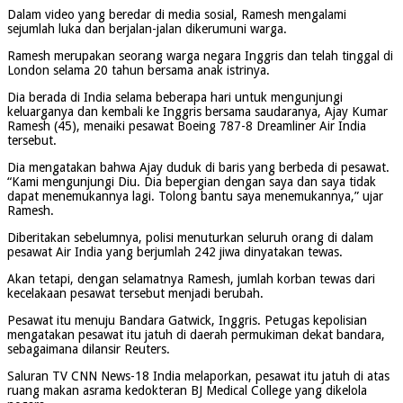
Dalam video yang beredar di media sosial, Ramesh mengalami
sejumlah luka dan berjalan-jalan dikerumuni warga.
Ramesh merupakan seorang warga negara Inggris dan telah tinggal di
London selama 20 tahun bersama anak istrinya.
Dia berada di India selama beberapa hari untuk mengunjungi
keluarganya dan kembali ke Inggris bersama saudaranya, Ajay Kumar
Ramesh (45), menaiki pesawat Boeing 787-8 Dreamliner Air India
tersebut.
Dia mengatakan bahwa Ajay duduk di baris yang berbeda di pesawat.
“Kami mengunjungi Diu. Dia bepergian dengan saya dan saya tidak
dapat menemukannya lagi. Tolong bantu saya menemukannya,” ujar
Ramesh.
Diberitakan sebelumnya, polisi menuturkan seluruh orang di dalam
pesawat Air India yang berjumlah 242 jiwa dinyatakan tewas.
Akan tetapi, dengan selamatnya Ramesh, jumlah korban tewas dari
kecelakaan pesawat tersebut menjadi berubah.
Pesawat itu menuju Bandara Gatwick, Inggris. Petugas kepolisian
mengatakan pesawat itu jatuh di daerah permukiman dekat bandara,
sebagaimana dilansir Reuters.
Saluran TV CNN News-18 India melaporkan, pesawat itu jatuh di atas
ruang makan asrama kedokteran BJ Medical College yang dikelola