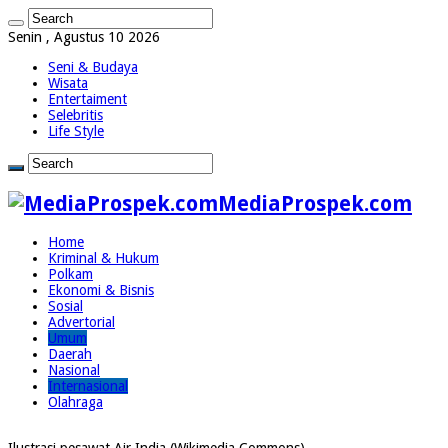
Senin , Agustus 10 2026
Seni & Budaya
Wisata
Entertaiment
Selebritis
Life Style
MediaProspek.com
Home
Kriminal & Hukum
Polkam
Ekonomi & Bisnis
Sosial
Advertorial
Umum
Daerah
Nasional
Internasional
Olahraga
Ilustrasi pesawat Air India.(Wikimedia Commons)