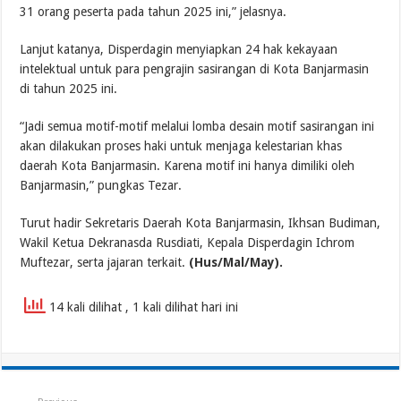
31 orang peserta pada tahun 2025 ini,” jelasnya.
Lanjut katanya, Disperdagin menyiapkan 24 hak kekayaan
intelektual untuk para pengrajin sasirangan di Kota Banjarmasin
di tahun 2025 ini.
“Jadi semua motif-motif melalui lomba desain motif sasirangan ini
akan dilakukan proses haki untuk menjaga kelestarian khas
daerah Kota Banjarmasin. Karena motif ini hanya dimiliki oleh
Banjarmasin,” pungkas Tezar.
Turut hadir Sekretaris Daerah Kota Banjarmasin, Ikhsan Budiman,
Wakil Ketua Dekranasda Rusdiati, Kepala Disperdagin Ichrom
Muftezar, serta jajaran terkait.
(Hus/Mal/May).
14 kali dilihat
, 1 kali dilihat hari ini