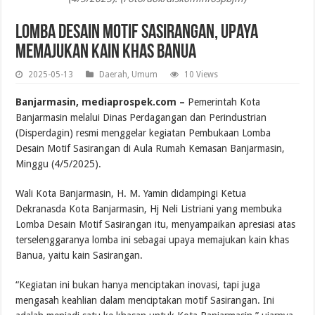
Lomba Desain Motif Sasirangan, Upaya
Memajukan Kain Khas Banua
2025-05-13
Daerah
,
Umum
10 Views
Banjarmasin, mediaprospek.com –
Pemerintah Kota
Banjarmasin melalui Dinas Perdagangan dan Perindustrian
(Disperdagin) resmi menggelar kegiatan Pembukaan Lomba
Desain Motif Sasirangan di Aula Rumah Kemasan Banjarmasin,
Minggu (4/5/2025).
Wali Kota Banjarmasin, H. M. Yamin didampingi Ketua
Dekranasda Kota Banjarmasin, Hj Neli Listriani yang membuka
Lomba Desain Motif Sasirangan itu, menyampaikan apresiasi atas
terselenggaranya lomba ini sebagai upaya memajukan kain khas
Banua, yaitu kain Sasirangan.
“Kegiatan ini bukan hanya menciptakan inovasi, tapi juga
mengasah keahlian dalam menciptakan motif Sasirangan. Ini