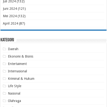
Juli 2024
(132)
Juni 2024
(121)
Mei 2024
(132)
April 2024
(87)
Kategori
Daerah
Ekonomi & Bisnis
Entertaiment
Internasional
Kriminal & Hukum
Life Style
Nasional
Olahraga