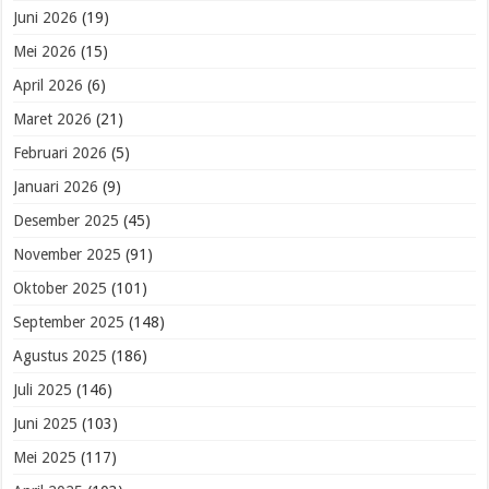
Juni 2026
(19)
Mei 2026
(15)
April 2026
(6)
Maret 2026
(21)
Februari 2026
(5)
Januari 2026
(9)
Desember 2025
(45)
November 2025
(91)
Oktober 2025
(101)
September 2025
(148)
Agustus 2025
(186)
Juli 2025
(146)
Juni 2025
(103)
Mei 2025
(117)