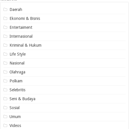
Daerah
Ekonomi & Bisnis
Entertaiment
Internasional
Kriminal & Hukum
Life Style
Nasional
Olahraga
Polkam
Selebritis
Seni & Budaya
Sosial
Umum
Videos