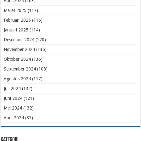
April 2025
(103)
Maret 2025
(117)
Februari 2025
(116)
Januari 2025
(114)
Desember 2024
(120)
November 2024
(136)
Oktober 2024
(136)
September 2024
(108)
Agustus 2024
(117)
Juli 2024
(132)
Juni 2024
(121)
Mei 2024
(132)
April 2024
(87)
Kategori