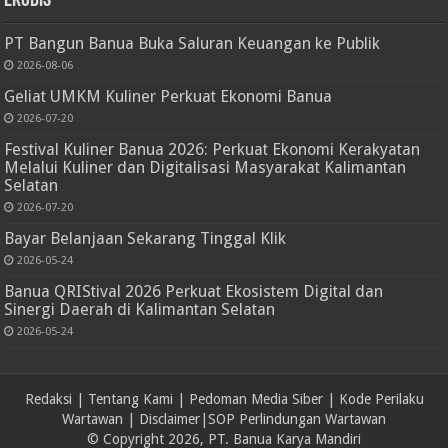
Ekobis
PT Bangun Banua Buka Saluran Keuangan ke Publik
2026-08-06
Geliat UMKM Kuliner Perkuat Ekonomi Banua
2026-07-20
Festival Kuliner Banua 2026: Perkuat Ekonomi Kerakyatan
Melalui Kuliner dan Digitalisasi Masyarakat Kalimantan
Selatan
2026-07-20
Bayar Belanjaan Sekarang Tinggal Klik
2026-05-24
Banua QRIStival 2026 Perkuat Ekosistem Digital dan
Sinergi Daerah di Kalimantan Selatan
2026-05-24
Redaksi
|
Tentang Kami
|
Pedoman Media Siber
|
Kode Perilaku
Wartawan
|
Disclaimer
|
SOP Perlindungan Wartawan
© Copyright 2026, PT. Banua Karya Mandiri