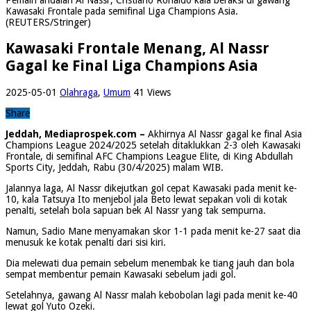
Kawasaki Frontale pada semifinal Liga Champions Asia.
(REUTERS/Stringer)
Kawasaki Frontale Menang, Al Nassr
Gagal ke Final Liga Champions Asia
2025-05-01
Olahraga
,
Umum
41 Views
Share
Jeddah, Mediaprospek.com –
Akhirnya Al Nassr gagal ke final Asia
Champions League 2024/2025 setelah ditaklukkan 2-3 oleh Kawasaki
Frontale, di semifinal AFC Champions League Elite, di King Abdullah
Sports City, Jeddah, Rabu (30/4/2025) malam WIB.
Jalannya laga, Al Nassr dikejutkan gol cepat Kawasaki pada menit ke-
10, kala Tatsuya Ito menjebol jala Beto lewat sepakan voli di kotak
penalti, setelah bola sapuan bek Al Nassr yang tak sempurna.
Namun, Sadio Mane menyamakan skor 1-1 pada menit ke-27 saat dia
menusuk ke kotak penalti dari sisi kiri.
Dia melewati dua pemain sebelum menembak ke tiang jauh dan bola
sempat membentur pemain Kawasaki sebelum jadi gol.
Setelahnya, gawang Al Nassr malah kebobolan lagi pada menit ke-40
lewat gol Yuto Ozeki.