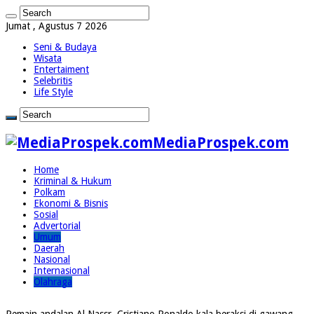
Jumat , Agustus 7 2026
Seni & Budaya
Wisata
Entertaiment
Selebritis
Life Style
MediaProspek.com
Home
Kriminal & Hukum
Polkam
Ekonomi & Bisnis
Sosial
Advertorial
Umum
Daerah
Nasional
Internasional
Olahraga
Pemain andalan Al Nassr, Cristiano Ronaldo kala beraksi di gawang