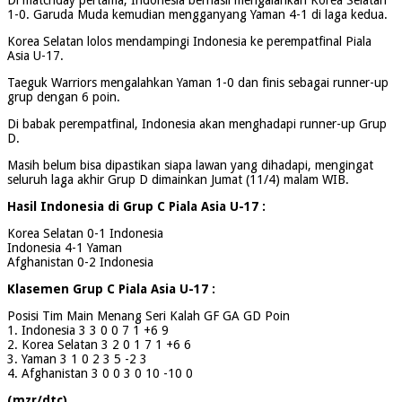
1-0. Garuda Muda kemudian mengganyang Yaman 4-1 di laga kedua.
Korea Selatan lolos mendampingi Indonesia ke perempatfinal Piala
Asia U-17.
Taeguk Warriors mengalahkan Yaman 1-0 dan finis sebagai runner-up
grup dengan 6 poin.
Di babak perempatfinal, Indonesia akan menghadapi runner-up Grup
D.
Masih belum bisa dipastikan siapa lawan yang dihadapi, mengingat
seluruh laga akhir Grup D dimainkan Jumat (11/4) malam WIB.
Hasil Indonesia di Grup C Piala Asia U-17 :
Korea Selatan 0-1 Indonesia
Indonesia 4-1 Yaman
Afghanistan 0-2 Indonesia
Klasemen Grup C Piala Asia U-17 :
Posisi Tim Main Menang Seri Kalah GF GA GD Poin
1. Indonesia 3 3 0 0 7 1 +6 9
2. Korea Selatan 3 2 0 1 7 1 +6 6
3. Yaman 3 1 0 2 3 5 -2 3
4. Afghanistan 3 0 0 3 0 10 -10 0
(mzr/dtc)