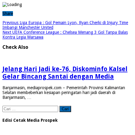
Share
Previous
Liga Europa : Gol Pemain Lyon, Ryan Cherki di Injury Time
Imbangi Manchester United
Next
UEFA Conference League : Chelsea Menang 3 Gol Tanpa Balas
Kontra Legia Warsawa
Check Also
Jelang Hari Jadi ke-76, Diskominfo Kalsel
Gelar Bincang Santai dengan Media
Banjarmasin, mediaprospek.com – Pemerintah Provinsi Kalimantan
Selatan membeberkan kesiapan peringatan hari jadi daerah di
Banjarmasin, …
Cari
untuk:
Edisi Cetak Media Prospek