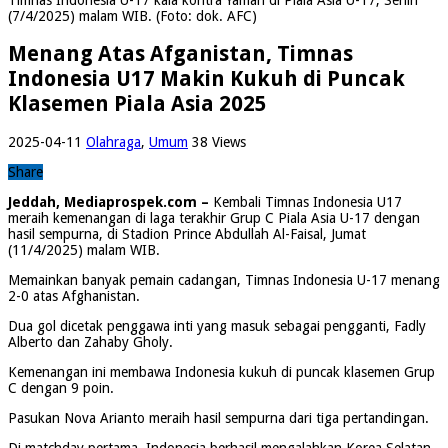
(7/4/2025) malam WIB. (Foto: dok. AFC)
Menang Atas Afganistan, Timnas
Indonesia U17 Makin Kukuh di Puncak
Klasemen Piala Asia 2025
2025-04-11
Olahraga
,
Umum
38 Views
Share
Jeddah, Mediaprospek.com –
Kembali Timnas Indonesia U17
meraih kemenangan di laga terakhir Grup C Piala Asia U-17 dengan
hasil sempurna, di Stadion Prince Abdullah Al-Faisal, Jumat
(11/4/2025) malam WIB.
Memainkan banyak pemain cadangan, Timnas Indonesia U-17 menang
2-0 atas Afghanistan.
Dua gol dicetak penggawa inti yang masuk sebagai pengganti, Fadly
Alberto dan Zahaby Gholy.
Kemenangan ini membawa Indonesia kukuh di puncak klasemen Grup
C dengan 9 poin.
Pasukan Nova Arianto meraih hasil sempurna dari tiga pertandingan.
Di matchday pertama, Indonesia berhasil mengalahkan Korea Selatan