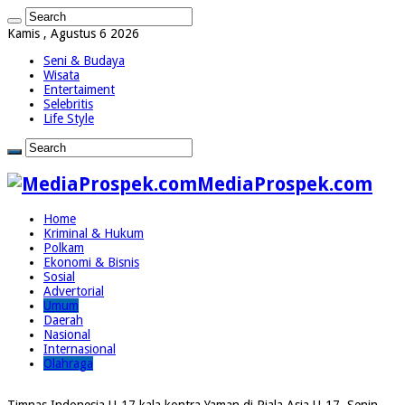
Kamis , Agustus 6 2026
Seni & Budaya
Wisata
Entertaiment
Selebritis
Life Style
MediaProspek.com
Home
Kriminal & Hukum
Polkam
Ekonomi & Bisnis
Sosial
Advertorial
Umum
Daerah
Nasional
Internasional
Olahraga
Timnas Indonesia U-17 kala kontra Yaman di Piala Asia U-17, Senin