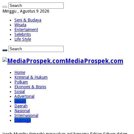
Minggu , Agustus 9 2026
Seni & Budaya
Wisata
Entertaiment
Selebritis
Life Style
MediaProspek.com
Home
Kriminal & Hukum
Polkam
Ekonomi & Bisnis
Sosial
Advertorial
Umum
Daerah
Nasional
Internasional
Olahraga
Jacob Murphy (tengah) merayakan gol bersama Fabian Schaer dalam