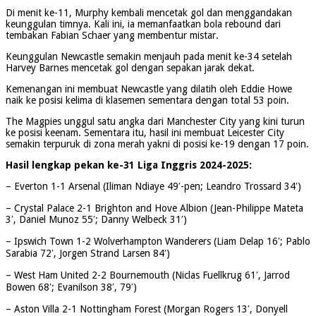
Di menit ke-11, Murphy kembali mencetak gol dan menggandakan
keunggulan timnya. Kali ini, ia memanfaatkan bola rebound dari
tembakan Fabian Schaer yang membentur mistar.
Keunggulan Newcastle semakin menjauh pada menit ke-34 setelah
Harvey Barnes mencetak gol dengan sepakan jarak dekat.
Kemenangan ini membuat Newcastle yang dilatih oleh Eddie Howe
naik ke posisi kelima di klasemen sementara dengan total 53 poin.
The Magpies unggul satu angka dari Manchester City yang kini turun
ke posisi keenam. Sementara itu, hasil ini membuat Leicester City
semakin terpuruk di zona merah yakni di posisi ke-19 dengan 17 poin.
Hasil lengkap pekan ke-31 Liga Inggris 2024-2025:
– Everton 1-1 Arsenal (Iliman Ndiaye 49′-pen; Leandro Trossard 34′)
– Crystal Palace 2-1 Brighton and Hove Albion (Jean-Philippe Mateta
3′, Daniel Munoz 55′; Danny Welbeck 31′)
– Ipswich Town 1-2 Wolverhampton Wanderers (Liam Delap 16′; Pablo
Sarabia 72′, Jorgen Strand Larsen 84′)
– West Ham United 2-2 Bournemouth (Niclas Fuellkrug 61′, Jarrod
Bowen 68′; Evanilson 38′, 79′)
– Aston Villa 2-1 Nottingham Forest (Morgan Rogers 13′, Donyell