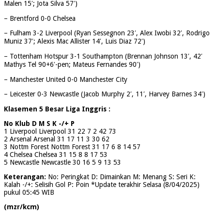
Malen 15′; Jota Silva 57′)
– Brentford 0-0 Chelsea
– Fulham 3-2 Liverpool (Ryan Sessegnon 23′, Alex Iwobi 32′, Rodrigo
Muniz 37′; Alexis Mac Allister 14′, Luis Diaz 72′)
– Tottenham Hotspur 3-1 Southampton (Brennan Johnson 13′, 42′
Mathys Tel 90+6′-pen; Mateus Fernandes 90′)
– Manchester United 0-0 Manchester City
– Leicester 0-3 Newcastle (Jacob Murphy 2′, 11′, Harvey Barnes 34′)
Klasemen 5 Besar Liga Inggris :
No Klub D M S K -/+ P
1 Liverpool Liverpool 31 22 7 2 42 73
2 Arsenal Arsenal 31 17 11 3 30 62
3 Nottm Forest Nottm Forest 31 17 6 8 14 57
4 Chelsea Chelsea 31 15 8 8 17 53
5 Newcastle Newcastle 30 16 5 9 13 53
Keterangan:
No: Peringkat D: Dimainkan M: Menang S: Seri K:
Kalah -/+: Selisih Gol P: Poin *Update terakhir Selasa (8/04/2025)
pukul 05:45 WIB
(mzr/kcm)