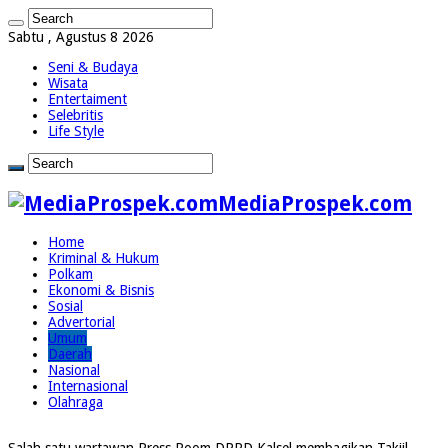
Sabtu , Agustus 8 2026
Seni & Budaya
Wisata
Entertaiment
Selebritis
Life Style
MediaProspek.com
Home
Kriminal & Hukum
Polkam
Ekonomi & Bisnis
Sosial
Advertorial
Umum
Daerah
Nasional
Internasional
Olahraga
Salah satu wartawan Press Room DPRD Kalsel membagikan Takjil,