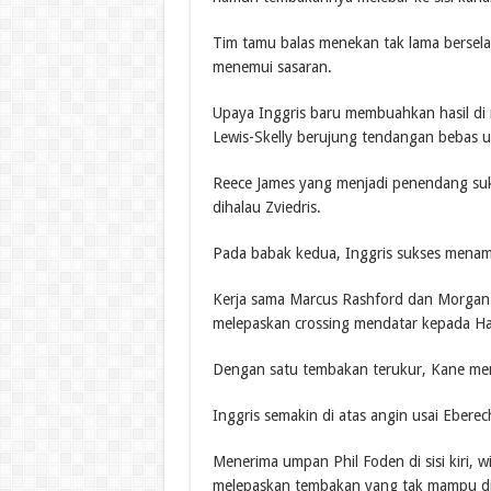
Tim tamu balas menekan tak lama bersela
menemui sasaran.
Upaya Inggris baru membuahkan hasil di 
Lewis-Skelly berujung tendangan bebas 
Reece James yang menjadi penendang su
dihalau Zviedris.
Pada babak kedua, Inggris sukses menam
Kerja sama Marcus Rashford dan Morgan Ro
melepaskan crossing mendatar kepada Har
Dengan satu tembakan terukur, Kane men
Inggris semakin di atas angin usai Eberec
Menerima umpan Phil Foden di sisi kiri, w
melepaskan tembakan yang tak mampu dih