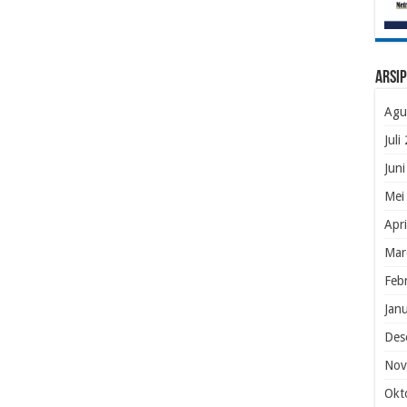
Arsip
Agu
Juli
Jun
Mei
Apr
Mar
Feb
Jan
Des
Nov
Okt