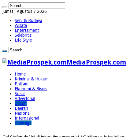
Jumat , Agustus 7 2026
Seni & Budaya
Wisata
Entertaiment
Selebritis
Life Style
MediaProspek.com
Home
Kriminal & Hukum
Polkam
Ekonomi & Bisnis
Sosial
Advertorial
Umum
Daerah
Nasional
Internasional
Olahraga
Gol Stefan de Vrij di injury time membuat AC Milan vs Inter Milan