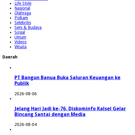
Life Style
Nasional
Olahraga
Polkam
Selebritis
Seni & Budaya
Sosial
Umum
Videos
Wisata
Daerah
PT Bangun Banua Buka Saluran Keuangan ke
Publik
2026-08-06
Jelang Hari Jadi ke-76, Diskominfo Kalsel Gelar
Bincang Santai dengan Media
2026-08-04