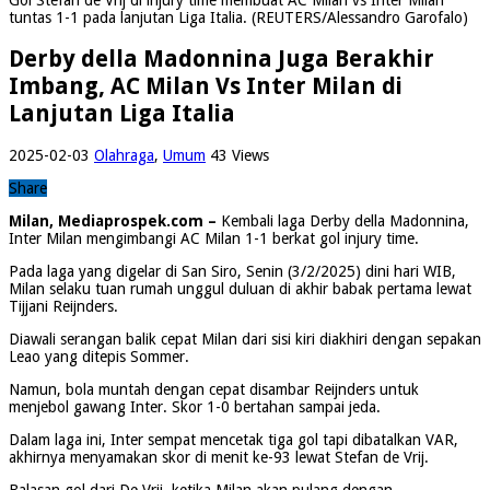
tuntas 1-1 pada lanjutan Liga Italia. (REUTERS/Alessandro Garofalo)
Derby della Madonnina Juga Berakhir
Imbang, AC Milan Vs Inter Milan di
Lanjutan Liga Italia
2025-02-03
Olahraga
,
Umum
43 Views
Share
Milan, Mediaprospek.com –
Kembali laga Derby della Madonnina,
Inter Milan mengimbangi AC Milan 1-1 berkat gol injury time.
Pada laga yang digelar di San Siro, Senin (3/2/2025) dini hari WIB,
Milan selaku tuan rumah unggul duluan di akhir babak pertama lewat
Tijjani Reijnders.
Diawali serangan balik cepat Milan dari sisi kiri diakhiri dengan sepakan
Leao yang ditepis Sommer.
Namun, bola muntah dengan cepat disambar Reijnders untuk
menjebol gawang Inter. Skor 1-0 bertahan sampai jeda.
Dalam laga ini, Inter sempat mencetak tiga gol tapi dibatalkan VAR,
akhirnya menyamakan skor di menit ke-93 lewat Stefan de Vrij.
Balasan gol dari De Vrij, ketika Milan akan pulang dengan