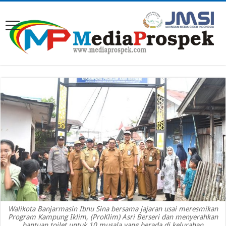
Walikota Banjarmasin Ibnu Sina bersama jajaran usai meresmikan
Program Kampung Iklim, (ProKlim) Asri Berseri dan menyerahkan
bantuan toilet untuk 10 musala yang berada di kelurahan