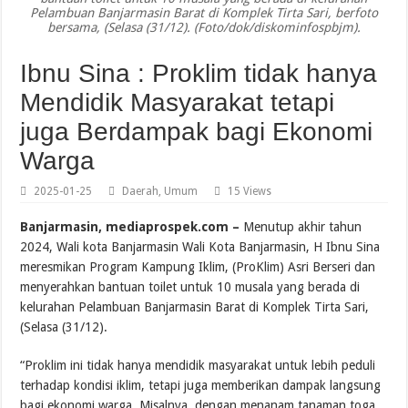
Pelambuan Banjarmasin Barat di Komplek Tirta Sari, berfoto
bersama, (Selasa (31/12). (Foto/dok/diskominfospbjm).
Ibnu Sina : Proklim tidak hanya
Mendidik Masyarakat tetapi
juga Berdampak bagi Ekonomi
Warga
2025-01-25
Daerah
,
Umum
15 Views
Banjarmasin, mediaprospek.com –
Menutup akhir tahun
2024, Wali kota Banjarmasin Wali Kota Banjarmasin, H Ibnu Sina
meresmikan Program Kampung Iklim, (ProKlim) Asri Berseri dan
menyerahkan bantuan toilet untuk 10 musala yang berada di
kelurahan Pelambuan Banjarmasin Barat di Komplek Tirta Sari,
(Selasa (31/12).
“Proklim ini tidak hanya mendidik masyarakat untuk lebih peduli
terhadap kondisi iklim, tetapi juga memberikan dampak langsung
bagi ekonomi warga. Misalnya, dengan menanam tanaman toga,