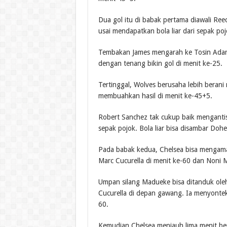
Dua gol itu di babak pertama diawali Re
usai mendapatkan bola liar dari sepak poj
Tembakan James mengarah ke Tosin Adarab
dengan tenang bikin gol di menit ke-25.
Tertinggal, Wolves berusaha lebih bera
membuahkan hasil di menit ke-45+5.
Robert Sanchez tak cukup baik mengantis
sepak pojok. Bola liar bisa disambar Dohe
Pada babak kedua, Chelsea bisa mengama
Marc Cucurella di menit ke-60 dan Noni 
Umpan silang Madueke bisa ditanduk oleh
Cucurella di depan gawang. Ia menyonte
60.
Kemudian Chelsea menjauh lima menit ber