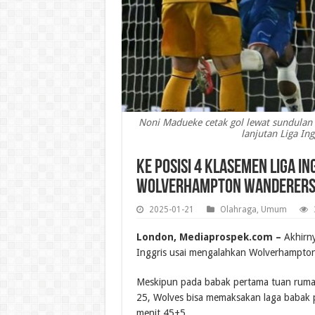
Noni Madueke cetak gol lewat sundulan
lanjutan Liga In
Ke Posisi 4 Klasemen Liga In
Wolverhampton Wanderers
2025-01-21
Olahraga
,
Umum
London, Mediaprospek.com –
Akhirny
Inggris usai mengalahkan Wolverhampton 
Meskipun pada babak pertama tuan rumah 
25, Wolves bisa memaksakan laga babak p
menit 45+5.