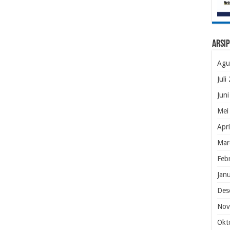
Arsip
Agu
Juli
Jun
Mei
Apr
Mar
Feb
Jan
Des
Nov
Okt