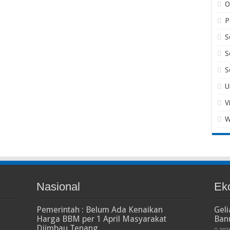
O
P
S
S
S
U
V
W
Nasional
Ek
Pemerintah : Belum Ada Kenaikan
Gel
Harga BBM per 1 April Masyarakat
Ban
Diimbau Tenang