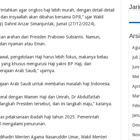
Jar
ntahkan agar ongkos haji lebih murah, dengan detail-detail
 dan insyaallah akan dibahas bersama DPR,” ujar Wakil
i) Dahnil Anzar Simanjuntak, Jumat (27/12/2024).
Ars
kan arahan dari Presiden Prabowo Subianto. Namun,
n, dan nyaman atau Eman.
Agu
wal, pengelolaan Haji harus lebih fokus, makanya beliau
Juli
yang khusus mengurusi Haji yakni BP Haji, dan
Jun
Kerajaan Arab Saudi,” ujarnya.
Mei
ajaan Arab Saudi untuk membahas masalah haji Indonesia.
Apr
Mar
teral dengan Wamen Haji dan Umrah, Dr Abdulfattah
langkah Presiden tersebut, dan ini langkah maju,” katanya.
Feb
Jan
s pelaksanaan ibadah haji tahun 2025. Pemerintah
al mengalami penurunan.
Des
Nov
g dihadiri Menteri Agama Nasaruddin Umar, Wakil Menteri