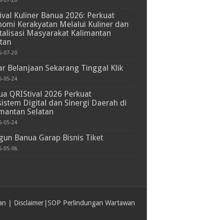
6-07-20
ival Kuliner Banua 2026: Perkuat
omi Kerakyatan Melalui Kuliner dan
talisasi Masyarakat Kalimantan
tan
6-07-20
r Belanjaan Sekarang Tinggal Klik
6-05-24
a QRIStival 2026 Perkuat
istem Digital dan Sinergi Daerah di
mantan Selatan
6-05-24
un Banua Garap Bisnis Tiket
6-05-06
an
|
Disclaimer
|
SOP Perlindungan Wartawan