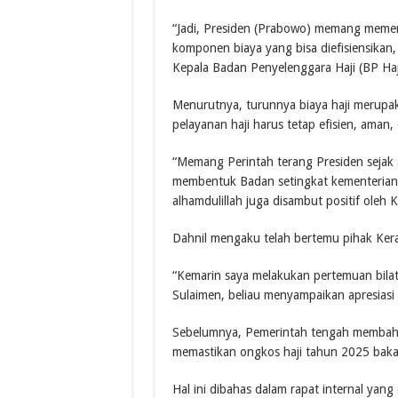
“Jadi, Presiden (Prabowo) memang memeri
komponen biaya yang bisa diefisiensikan,
Kepala Badan Penyelenggara Haji (BP Haj
Menurutnya, turunnya biaya haji merupa
pelayanan haji harus tetap efisien, ama
“Memang Perintah terang Presiden sejak a
membentuk Badan setingkat kementerian 
alhamdulillah juga disambut positif oleh 
Dahnil mengaku telah bertemu pihak Ker
“Kemarin saya melakukan pertemuan bila
Sulaimen, beliau menyampaikan apresiasi 
Sebelumnya, Pemerintah tengah membaha
memastikan ongkos haji tahun 2025 bak
Hal ini dibahas dalam rapat internal yan