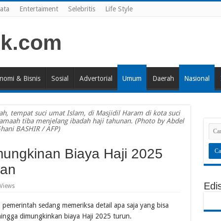
ata
Entertaiment
Selebritis
Life Style
nomi & Bisnis
Sosial
Advertorial
Umum
Daerah
Nasional
h, tempat suci umat Islam, di Masjidil Haram di kota suci
amaah tiba menjelang ibadah haji tahunan. (Photo by Abdel
hani BASHIR / AFP)
mungkinan Biaya Haji 2025
nan
Edi
Views
, pemerintah sedang memeriksa detail apa saja yang bisa
hingga dimungkinkan biaya Haji 2025 turun.