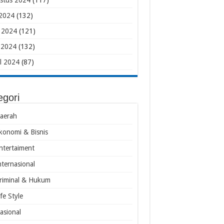
stus 2024
(117)
 2024
(132)
i 2024
(121)
 2024
(132)
il 2024
(87)
egori
aerah
konomi & Bisnis
ntertaiment
nternasional
riminal & Hukum
ife Style
asional