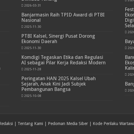
202
2026-03-31
Fest
Banjarmasin Raih TPID Award di PTBI
Ekon
Nasional
Digi
Sela
2025-11-30
202
PTBI Kalsel, Sinergi Pusat Dorong
Ekonomi Daerah
Baya
2025-11-30
202
Komdigi Tegaskan Etika dan Regulasi
Banu
AI sebagai Pilar Kerja Redaksi Modern
Ekos
a
Kali
2025-11-28
202
Peringatan HAN 2025 Kalsel Ubah
Sejarah, Anak Kini Jadi Subjek
Bang
Pembangunan Bangsa
202
2025-10-08
Redaksi
|
Tentang Kami
|
Pedoman Media Siber
|
Kode Perilaku Wartaw