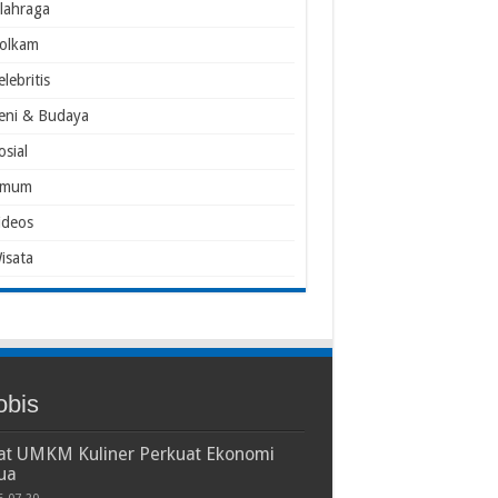
lahraga
olkam
elebritis
eni & Budaya
osial
mum
ideos
isata
obis
iat UMKM Kuliner Perkuat Ekonomi
ua