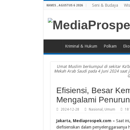
Seni & Budaya
Wis
KAMIS , AGUSTUS 6 2026
Kriminal & Hukum
Polkam
Eko
Umat Muslim berkumpul di sekitar Ka'ba
Mekah Arab Saudi pada 4 Juni 2024 saat j
G
Efisiensi, Besar Ke
Mengalami Penuru
2024-12-28
Nasional
,
Umum
18 
Jakarta, Mediaprospek.com –
Saat ini
diefisiensikan dalam penyelenggaraanya 