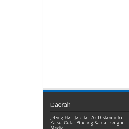
Daerah
Jelang Hari Jadi ke-76, Diskominfo
Kalsel Gelar Bincang Santai dengan
Media