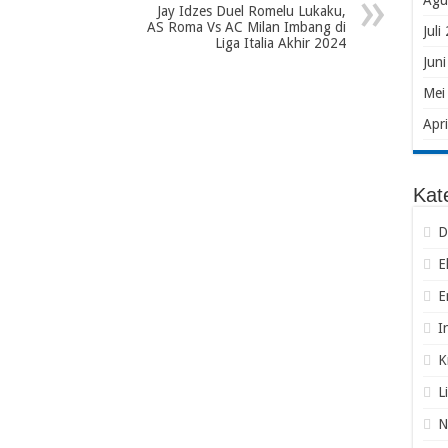
Agu
Jay Idzes Duel Romelu Lukaku,
AS Roma Vs AC Milan Imbang di
Juli
Liga Italia Akhir 2024
Jun
Mei
Apr
Kat
D
E
E
I
K
L
N