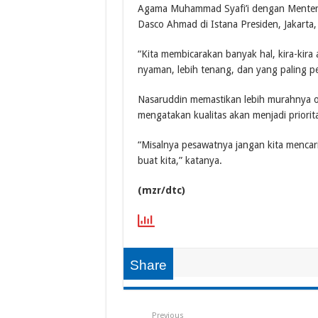
Agama Muhammad Syafi’i dengan Menteri
Dasco Ahmad di Istana Presiden, Jakarta
“Kita membicarakan banyak hal, kira-kira a
nyaman, lebih tenang, dan yang paling pe
Nasaruddin memastikan lebih murahnya on
mengatakan kualitas akan menjadi priorit
“Misalnya pesawatnya jangan kita mencari
buat kita,” katanya.
(mzr/dtc)
Share
Previous