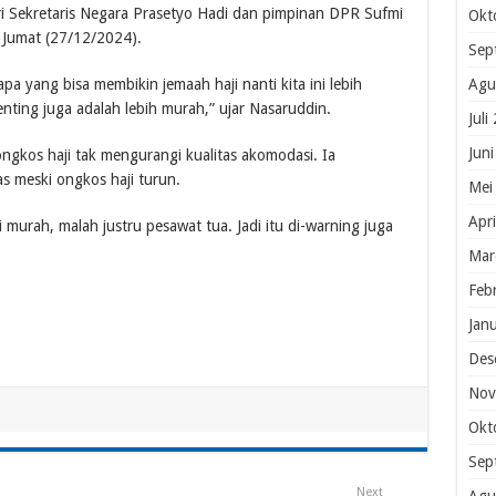
 Sekretaris Negara Prasetyo Hadi dan pimpinan DPR Sufmi
Okt
, Jumat (27/12/2024).
Sep
Agu
pa yang bisa membikin jemaah haji nanti kita ini lebih
nting juga adalah lebih murah,” ujar Nasaruddin.
Juli
Jun
gkos haji tak mengurangi kualitas akomodasi. Ia
as meski ongkos haji turun.
Mei
Apr
 murah, malah justru pesawat tua. Jadi itu di-warning juga
Mar
Feb
Jan
Des
Nov
Okt
Sep
Next