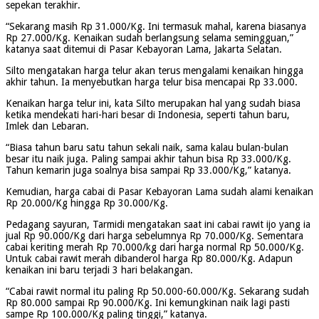
sepekan terakhir.
“Sekarang masih Rp 31.000/Kg. Ini termasuk mahal, karena biasanya
Rp 27.000/Kg. Kenaikan sudah berlangsung selama semingguan,”
katanya saat ditemui di Pasar Kebayoran Lama, Jakarta Selatan.
Silto mengatakan harga telur akan terus mengalami kenaikan hingga
akhir tahun. Ia menyebutkan harga telur bisa mencapai Rp 33.000.
Kenaikan harga telur ini, kata Silto merupakan hal yang sudah biasa
ketika mendekati hari-hari besar di Indonesia, seperti tahun baru,
Imlek dan Lebaran.
“Biasa tahun baru satu tahun sekali naik, sama kalau bulan-bulan
besar itu naik juga. Paling sampai akhir tahun bisa Rp 33.000/Kg.
Tahun kemarin juga soalnya bisa sampai Rp 33.000/Kg,” katanya.
Kemudian, harga cabai di Pasar Kebayoran Lama sudah alami kenaikan
Rp 20.000/Kg hingga Rp 30.000/Kg.
Pedagang sayuran, Tarmidi mengatakan saat ini cabai rawit ijo yang ia
jual Rp 90.000/Kg dari harga sebelumnya Rp 70.000/Kg. Sementara
cabai keriting merah Rp 70.000/kg dari harga normal Rp 50.000/Kg.
Untuk cabai rawit merah dibanderol harga Rp 80.000/Kg. Adapun
kenaikan ini baru terjadi 3 hari belakangan.
“Cabai rawit normal itu paling Rp 50.000-60.000/Kg. Sekarang sudah
Rp 80.000 sampai Rp 90.000/Kg. Ini kemungkinan naik lagi pasti
sampe Rp 100.000/Kg paling tinggi,” katanya.