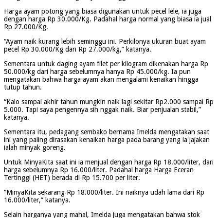
Harga ayam potong yang biasa digunakan untuk pecel lele, ia juga
dengan harga Rp 30.000/Kg. Padahal harga normal yang biasa ia jual
Rp 27.000/Kg.
“Ayam naik kurang lebih seminggu ini. Perkilonya ukuran buat ayam
pecel Rp 30.000/Kg dari Rp 27.000/kg,” katanya.
Sementara untuk daging ayam filet per kilogram dikenakan harga Rp
50.000/kg dari harga sebelumnya hanya Rp 45.000/kg. Ia pun
mengatakan bahwa harga ayam akan mengalami kenaikan hingga
tutup tahun.
“Kalo sampai akhir tahun mungkin naik lagi sekitar Rp2.000 sampai Rp
5.000. Tapi saya pengennya sih nggak naik. Biar penjualan stabil,”
katanya.
Sementara itu, pedagang sembako bernama Imelda mengatakan saat
ini yang paling dirasakan kenaikan harga pada barang yang ia jajakan
ialah minyak goreng.
Untuk MinyaKita saat ini ia menjual dengan harga Rp 18.000/liter, dari
harga sebelumnya Rp 16.000/liter. Padahal harga Harga Eceran
Tertinggi (HET) berada di Rp 15.700 per liter.
“MinyaKita sekarang Rp 18.000/liter. Ini naiknya udah lama dari Rp
16.000/liter,” katanya.
Selain harganya yang mahal, Imelda juga mengatakan bahwa stok