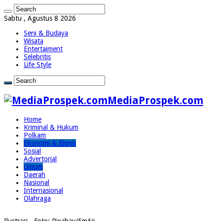
Sabtu , Agustus 8 2026
Seni & Budaya
Wisata
Entertaiment
Selebritis
Life Style
MediaProspek.com
Home
Kriminal & Hukum
Polkam
Ekonomi & Bisnis
Sosial
Advertorial
Umum
Daerah
Nasional
Internasional
Olahraga
Ilustrasi - Foto: Pixabay/EmAji