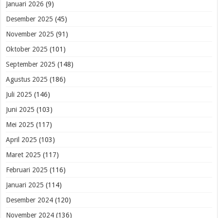
Januari 2026
(9)
Desember 2025
(45)
November 2025
(91)
Oktober 2025
(101)
September 2025
(148)
Agustus 2025
(186)
Juli 2025
(146)
Juni 2025
(103)
Mei 2025
(117)
April 2025
(103)
Maret 2025
(117)
Februari 2025
(116)
Januari 2025
(114)
Desember 2024
(120)
November 2024
(136)