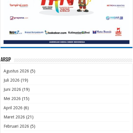
Arsip
Agustus 2026
(5)
Juli 2026
(19)
Juni 2026
(19)
Mei 2026
(15)
April 2026
(6)
Maret 2026
(21)
Februari 2026
(5)