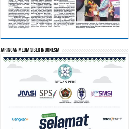
Jaringan Media Siber Indonesia