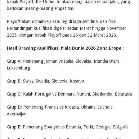
babak Playoff. Ke-16 tim itu akan dibagi dalam empat jalur, yang
berisikan masing-masing empat tim.
Playoff akan dimainkan satu leg di laga semifinal dan final.
Pertandingan kualifikasi digelar sedari Maret hingga November
2025, dengan babak Playoff pada 26 dan 32 Maret 2026.
Hasil Drawing Kualifikasi Piala Dunia 2026 Zona Eropa :
Grup A: Pemenang Jerman vs Italia, Slovakia, Irlandia Utara,
Luksemburg
Grup B: Swiss, Swedia, Slovenia, Kosovo
Grup C: Kalah Portugal vs Denmark, Yunani, Skotlandia, Belarusia
Grup D: Pemenang Prancis vs Kroasia, Ukraina, Islandia,
Azerbaijan
Grup E: Pemenang Spanyol vs Belanda, Turki, Georgia, Bulgaria