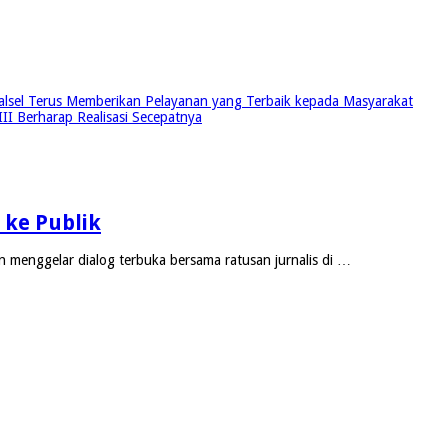
alsel Terus Memberikan Pelayanan yang Terbaik kepada Masyarakat
I Berharap Realisasi Secepatnya
ke Publik
menggelar dialog terbuka bersama ratusan jurnalis di …