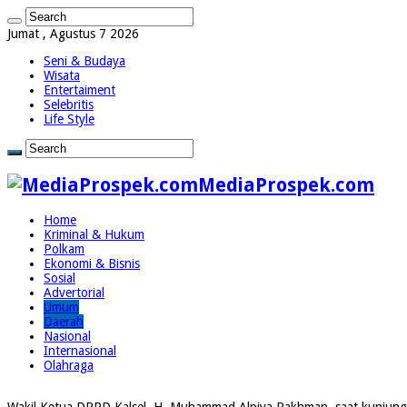
Jumat , Agustus 7 2026
Seni & Budaya
Wisata
Entertaiment
Selebritis
Life Style
MediaProspek.com
Home
Kriminal & Hukum
Polkam
Ekonomi & Bisnis
Sosial
Advertorial
Umum
Daerah
Nasional
Internasional
Olahraga
Wakil Ketua DPRD Kalsel, H. Muhammad Alpiya Rakhman, saat kunjunga