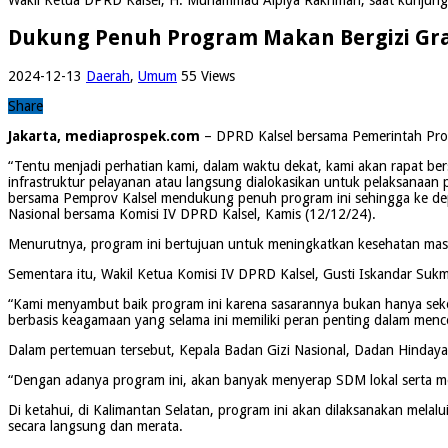
Dukung Penuh Program Makan Bergizi Grati
2024-12-13
Daerah
,
Umum
55 Views
Share
Jakarta, mediaprospek.com
– DPRD Kalsel bersama Pemerintah Provi
“Tentu menjadi perhatian kami, dalam waktu dekat, kami akan rapat 
infrastruktur pelayanan atau langsung dialokasikan untuk pelaksanaan
bersama Pemprov Kalsel mendukung penuh program ini sehingga ke dep
Nasional bersama Komisi IV DPRD Kalsel, Kamis (12/12/24).
Menurutnya, program ini bertujuan untuk meningkatkan kesehatan masy
Sementara itu, Wakil Ketua Komisi IV DPRD Kalsel, Gusti Iskandar Suk
“Kami menyambut baik program ini karena sasarannya bukan hanya sekol
berbasis keagamaan yang selama ini memiliki peran penting dalam mencet
Dalam pertemuan tersebut, Kepala Badan Gizi Nasional, Dadan Hindayan
“Dengan adanya program ini, akan banyak menyerap SDM lokal serta me
Di ketahui, di Kalimantan Selatan, program ini akan dilaksanakan melal
secara langsung dan merata.