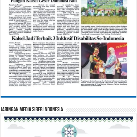
Jaringan Media Siber Indonesia