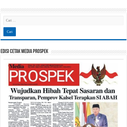
Edisi Cetak Media Prospek