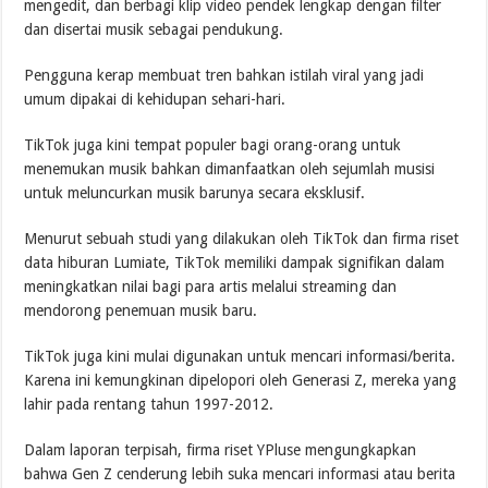
mengedit, dan berbagi klip video pendek lengkap dengan filter
dan disertai musik sebagai pendukung.
Pengguna kerap membuat tren bahkan istilah viral yang jadi
umum dipakai di kehidupan sehari-hari.
TikTok juga kini tempat populer bagi orang-orang untuk
menemukan musik bahkan dimanfaatkan oleh sejumlah musisi
untuk meluncurkan musik barunya secara eksklusif.
Menurut sebuah studi yang dilakukan oleh TikTok dan firma riset
data hiburan Lumiate, TikTok memiliki dampak signifikan dalam
meningkatkan nilai bagi para artis melalui streaming dan
mendorong penemuan musik baru.
TikTok juga kini mulai digunakan untuk mencari informasi/berita.
Karena ini kemungkinan dipelopori oleh Generasi Z, mereka yang
lahir pada rentang tahun 1997-2012.
Dalam laporan terpisah, firma riset YPluse mengungkapkan
bahwa Gen Z cenderung lebih suka mencari informasi atau berita