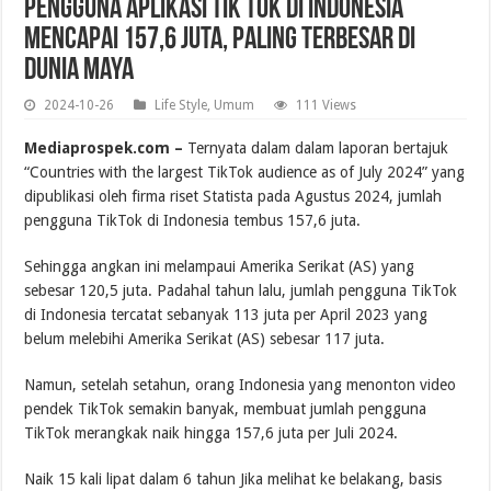
Pengguna Aplikasi Tik Tok di Indonesia
Mencapai 157,6 Juta, Paling Terbesar di
Dunia Maya
2024-10-26
Life Style
,
Umum
111 Views
Mediaprospek.com –
Ternyata dalam dalam laporan bertajuk
“Countries with the largest TikTok audience as of July 2024” yang
dipublikasi oleh firma riset Statista pada Agustus 2024, jumlah
pengguna TikTok di Indonesia tembus 157,6 juta.
Sehingga angkan ini melampaui Amerika Serikat (AS) yang
sebesar 120,5 juta. Padahal tahun lalu, jumlah pengguna TikTok
di Indonesia tercatat sebanyak 113 juta per April 2023 yang
belum melebihi Amerika Serikat (AS) sebesar 117 juta.
Namun, setelah setahun, orang Indonesia yang menonton video
pendek TikTok semakin banyak, membuat jumlah pengguna
TikTok merangkak naik hingga 157,6 juta per Juli 2024.
Naik 15 kali lipat dalam 6 tahun Jika melihat ke belakang, basis