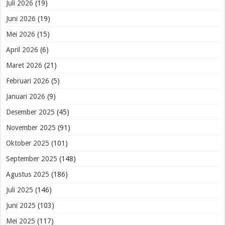
Juli 2026
(19)
Juni 2026
(19)
Mei 2026
(15)
April 2026
(6)
Maret 2026
(21)
Februari 2026
(5)
Januari 2026
(9)
Desember 2025
(45)
November 2025
(91)
Oktober 2025
(101)
September 2025
(148)
Agustus 2025
(186)
Juli 2025
(146)
Juni 2025
(103)
Mei 2025
(117)