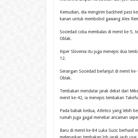
Kemudian, dia mengirim backheel pass ke
kanan untuk membobol gawang Alex Rem
Sociedad coba membalas di menit ke-5, tet
Oblak.
Kiper Slovenia itu juga menepis dua tem
12.
Serangan Sociedad berlanjut di menit k
Oblak.
Tembakan mendatar jarak dekat dari Mike
menit ke-42, ia menepis tembakan Takef
Pada babak kedua, Atletico yang lebih 
rumah juga gagal menebar ancaman seper
Baru di menit ke-84 Luka Sucic berhasil 
melepaskan tembakan lob jarak jauh usa