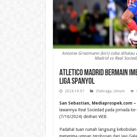
Antoine Griezmann (kiri) coba dihalau o
Madrid vs Real Socied
Atletico Madrid Bermain Im
Liga Spanyol
2024-10-07
Olahraga
,
Umum
San Sebastian, Mediaprospek.com –
lawannya Real Sociedad pada jornada ke-9
(7/10/2024) dinihari WIB.
Padahal tuan rumah langsung kebobolan 
menerima umpan terobosan dari Javi Gala