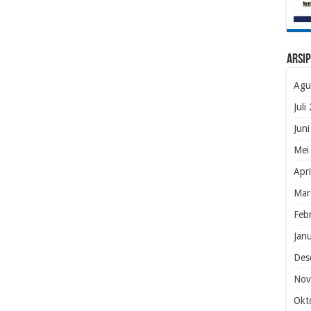
Arsip
Agu
Juli
Jun
Mei
Apr
Mar
Feb
Jan
Des
Nov
Okt