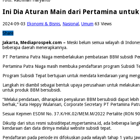
Ini Dia Aturan Main dari Pertamina untu
2024-09-03
Ekonomi & Bisnis
,
Nasional
,
Umum
63 Views
Share
Jakarta, Mediaprospek.com –
Meski belum semua wilayah di Indonesi
beberapa daerah menerapkannya.
PT Pertamina Patra Niaga memberlakukan pembatasan BBM subsidi Pertal
Pertamina Patra Niaga masih membuka pendaftaran program Subsidi Tep
Program Subsidi Tepat bertujuan untuk mendata kendaraan yang men
Langkah ini diambil sebagai bentuk upaya perusahaan untuk melakukan
untuk produk BBM bersubsidi.
“Melalui pendataan, diharapkan penyaluran BBM bersubsidi dapat lebi
berhak,” kata Heppy Wulansari, Corporate Secretary PT Pertamina Patr
Sesuai Kepmen ESDM No. 37.K/HK.02/MEM.M/2022 Pertalite (RON 90)
Dikutip dari situs resmi subsiditepat.mypertamina.id, ada beberapa l
kendaraan dan data dirinya melalui website subsidi tepat.
Pendaftaran pada periode ini difokuskan pada wilayah tahap 1 yaitu Ja