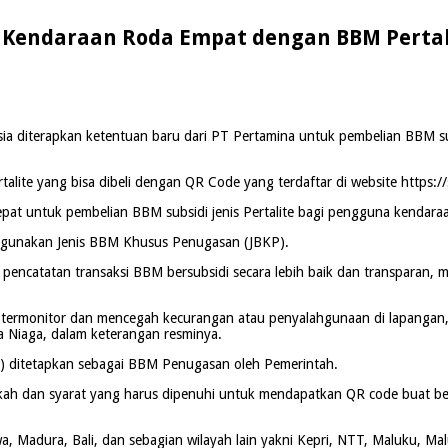
k Kendaraan Roda Empat dengan BBM Pertal
a diterapkan ketentuan baru dari PT Pertamina untuk pembelian BBM subs
ite yang bisa dibeli dengan QR Code yang terdaftar di website https://
at untuk pembelian BBM subsidi jenis Pertalite bagi pengguna kendara
ggunakan Jenis BBM Khusus Penugasan (JBKP).
 pencatatan transaksi BBM bersubsidi secara lebih baik dan transparan,
h termonitor dan mencegah kecurangan atau penyalahgunaan di lapangan
a Niaga, dalam keterangan resminya.
 ditetapkan sebagai BBM Penugasan oleh Pemerintah.
angkah dan syarat yang harus dipenuhi untuk mendapatkan QR code buat be
wa, Madura, Bali, dan sebagian wilayah lain yakni Kepri, NTT, Maluku, Ma