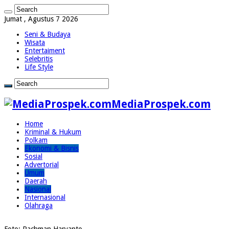
Jumat , Agustus 7 2026
Seni & Budaya
Wisata
Entertaiment
Selebritis
Life Style
MediaProspek.com
Home
Kriminal & Hukum
Polkam
Ekonomi & Bisnis
Sosial
Advertorial
Umum
Daerah
Nasional
Internasional
Olahraga
Foto: Rachman Haryanto