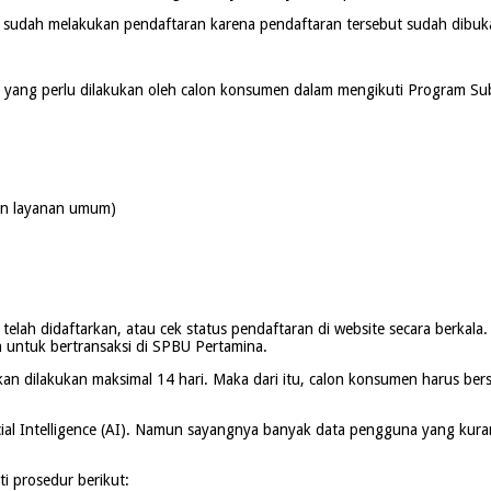
sudah melakukan pendaftaran karena pendaftaran tersebut sudah dibuka s
h yang perlu dilakukan oleh calon konsumen dalam mengikuti Program Subs
an layanan umum)
elah didaftarkan, atau cek status pendaftaran di website secara berkala.
n untuk bertransaksi di SPBU Pertamina.
akan dilakukan maksimal 14 hari. Maka dari itu, calon konsumen harus 
cial Intelligence (AI). Namun sayangnya banyak data pengguna yang kuran
i prosedur berikut: