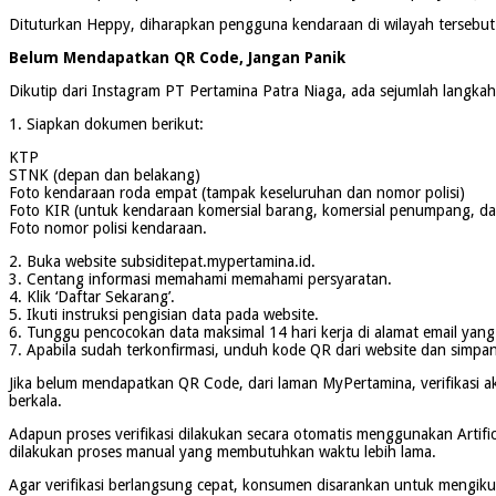
Dituturkan Heppy, diharapkan pengguna kendaraan di wilayah tersebut 
Belum Mendapatkan QR Code, Jangan Panik
Dikutip dari Instagram PT Pertamina Patra Niaga, ada sejumlah langka
1. Siapkan dokumen berikut:
KTP
STNK (depan dan belakang)
Foto kendaraan roda empat (tampak keseluruhan dan nomor polisi)
Foto KIR (untuk kendaraan komersial barang, komersial penumpang, d
Foto nomor polisi kendaraan.
2. Buka website subsiditepat.mypertamina.id.
3. Centang informasi memahami memahami persyaratan.
4. Klik ‘Daftar Sekarang’.
5. Ikuti instruksi pengisian data pada website.
6. Tunggu pencocokan data maksimal 14 hari kerja di alamat email yang t
7. Apabila sudah terkonfirmasi, unduh kode QR dari website dan simpa
Jika belum mendapatkan QR Code, dari laman MyPertamina, verifikasi 
berkala.
Adapun proses verifikasi dilakukan secara otomatis menggunakan Artifi
dilakukan proses manual yang membutuhkan waktu lebih lama.
Agar verifikasi berlangsung cepat, konsumen disarankan untuk mengikut